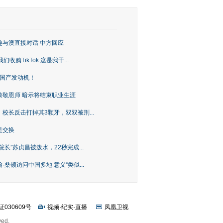
趣与澳直接对话 中方回应
购TikTok 这是我干...
上国产发动机！
致敬恩师 暗示将结束职业生涯
校长反击打掉其3颗牙，双双被刑...
是交换
长”苏贞昌被泼水，22秒完成...
桑顿访问中国多地 意义“类似...
证030609号
视频
·
纪实
·
直播
凤凰卫视
ved.