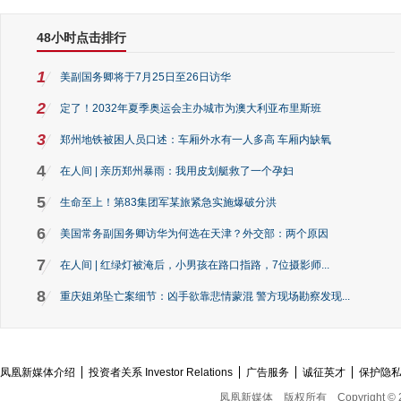
48小时点击排行
1
美副国务卿将于7月25日至26日访华
2
定了！2032年夏季奥运会主办城市为澳大利亚布里斯班
3
郑州地铁被困人员口述：车厢外水有一人多高 车厢内缺氧
4
在人间 | 亲历郑州暴雨：我用皮划艇救了一个孕妇
5
生命至上！第83集团军某旅紧急实施爆破分洪
6
美国常务副国务卿访华为何选在天津？外交部：两个原因
7
在人间 | 红绿灯被淹后，小男孩在路口指路，7位摄影师...
8
重庆姐弟坠亡案细节：凶手欲靠悲情蒙混 警方现场勘察发现...
凤凰新媒体介绍
投资者关系 Investor Relations
广告服务
诚征英才
保护隐
凤凰新媒体
版权所有
Copyright © 