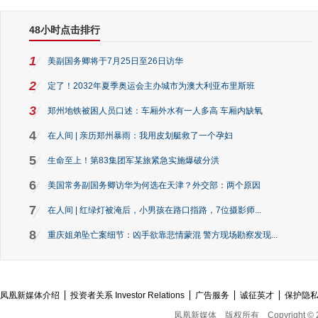
48小时点击排行
1
美副国务卿将于7月25日至26日访华
2
定了！2032年夏季奥运会主办城市为澳大利亚布里斯班
3
郑州地铁被困人员口述：车厢外水有一人多高 车厢内缺氧
4
在人间 | 亲历郑州暴雨：我用皮划艇救了一个孕妇
5
生命至上！第83集团军某旅紧急实施爆破分洪
6
美国常务副国务卿访华为何选在天津？外交部：两个原因
7
在人间 | 红绿灯被淹后，小男孩在路口指路，7位摄影师...
8
重庆姐弟坠亡案细节：凶手欲靠悲情蒙混 警方现场勘察发现...
凤凰新媒体介绍
投资者关系 Investor Relations
广告服务
诚征英才
保护隐
凤凰新媒体
版权所有
Copyright © 