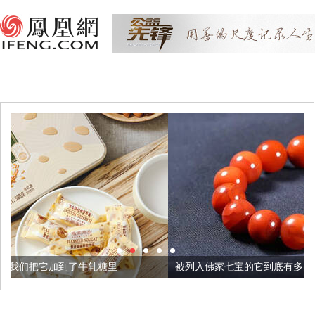
轧糖里
被列入佛家七宝的它到底有多美？