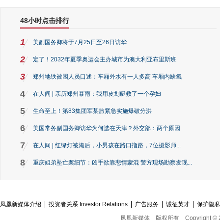
48小时点击排行
1
美副国务卿将于7月25日至26日访华
2
定了！2032年夏季奥运会主办城市为澳大利亚布里斯班
3
郑州地铁被困人员口述：车厢外水有一人多高 车厢内缺氧
4
在人间 | 亲历郑州暴雨：我用皮划艇救了一个孕妇
5
生命至上！第83集团军某旅紧急实施爆破分洪
6
美国常务副国务卿访华为何选在天津？外交部：两个原因
7
在人间 | 红绿灯被淹后，小男孩在路口指路，7位摄影师...
8
重庆姐弟坠亡案细节：凶手欲靠悲情蒙混 警方现场勘察发现...
凤凰新媒体介绍
投资者关系 Investor Relations
广告服务
诚征英才
保护隐
凤凰新媒体
版权所有
Copyright © 