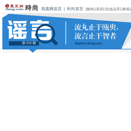
凤凰网首页
|
时尚首页
[
服饰
] [
美容
] [
化妆品库
] [
奢侈
第 010 期