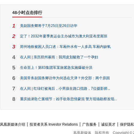
48小时点击排行
1
美副国务卿将于7月25日至26日访华
2
定了！2032年夏季奥运会主办城市为澳大利亚布里斯班
3
郑州地铁被困人员口述：车厢外水有一人多高 车厢内缺氧
4
在人间 | 亲历郑州暴雨：我用皮划艇救了一个孕妇
5
生命至上！第83集团军某旅紧急实施爆破分洪
6
美国常务副国务卿访华为何选在天津？外交部：两个原因
7
在人间 | 红绿灯被淹后，小男孩在路口指路，7位摄影师...
8
重庆姐弟坠亡案细节：凶手欲靠悲情蒙混 警方现场勘察发现...
凤凰新媒体介绍
投资者关系 Investor Relations
广告服务
诚征英才
保护隐
凤凰新媒体
版权所有
Copyright © 