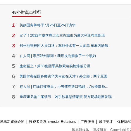
48小时点击排行
1
美副国务卿将于7月25日至26日访华
2
定了！2032年夏季奥运会主办城市为澳大利亚布里斯班
3
郑州地铁被困人员口述：车厢外水有一人多高 车厢内缺氧
4
在人间 | 亲历郑州暴雨：我用皮划艇救了一个孕妇
5
生命至上！第83集团军某旅紧急实施爆破分洪
6
美国常务副国务卿访华为何选在天津？外交部：两个原因
7
在人间 | 红绿灯被淹后，小男孩在路口指路，7位摄影师...
8
重庆姐弟坠亡案细节：凶手欲靠悲情蒙混 警方现场勘察发现...
凤凰新媒体介绍
投资者关系 Investor Relations
广告服务
诚征英才
保护隐
凤凰新媒体
版权所有
Copyright © 