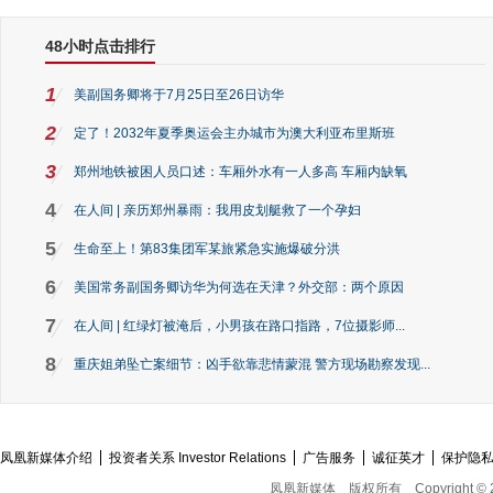
48小时点击排行
1
美副国务卿将于7月25日至26日访华
2
定了！2032年夏季奥运会主办城市为澳大利亚布里斯班
3
郑州地铁被困人员口述：车厢外水有一人多高 车厢内缺氧
4
在人间 | 亲历郑州暴雨：我用皮划艇救了一个孕妇
5
生命至上！第83集团军某旅紧急实施爆破分洪
6
美国常务副国务卿访华为何选在天津？外交部：两个原因
7
在人间 | 红绿灯被淹后，小男孩在路口指路，7位摄影师...
8
重庆姐弟坠亡案细节：凶手欲靠悲情蒙混 警方现场勘察发现...
凤凰新媒体介绍
投资者关系 Investor Relations
广告服务
诚征英才
保护隐
凤凰新媒体
版权所有
Copyright © 