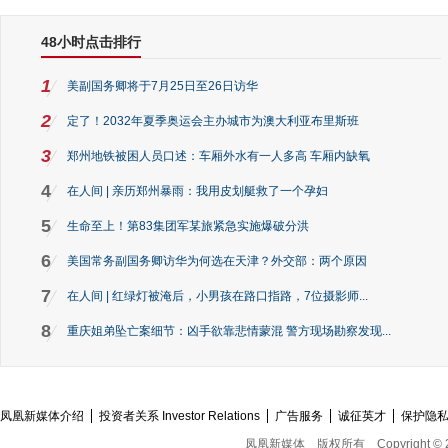
48小时点击排行
1
美副国务卿将于7月25日至26日访华
2
定了！2032年夏季奥运会主办城市为澳大利亚布里斯班
3
郑州地铁被困人员口述：车厢外水有一人多高 车厢内缺氧
4
在人间 | 亲历郑州暴雨：我用皮划艇救了一个孕妇
5
生命至上！第83集团军某旅紧急实施爆破分洪
6
美国常务副国务卿访华为何选在天津？外交部：两个原因
7
在人间 | 红绿灯被淹后，小男孩在路口指路，7位摄影师...
8
重庆姐弟坠亡案细节：凶手欲靠悲情蒙混 警方现场勘察发现...
凤凰新媒体介绍
投资者关系 Investor Relations
广告服务
诚征英才
保护隐
凤凰新媒体
版权所有
Copyright © 