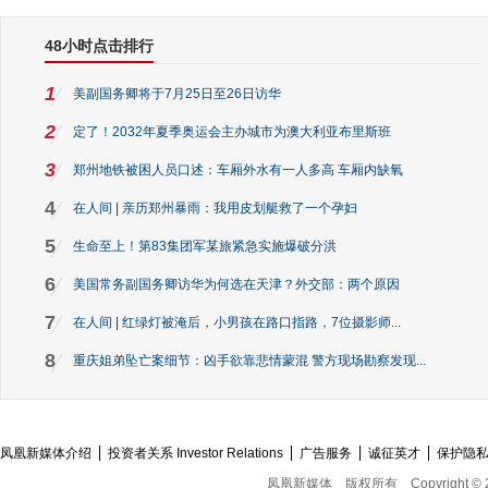
48小时点击排行
1
美副国务卿将于7月25日至26日访华
2
定了！2032年夏季奥运会主办城市为澳大利亚布里斯班
3
郑州地铁被困人员口述：车厢外水有一人多高 车厢内缺氧
4
在人间 | 亲历郑州暴雨：我用皮划艇救了一个孕妇
5
生命至上！第83集团军某旅紧急实施爆破分洪
6
美国常务副国务卿访华为何选在天津？外交部：两个原因
7
在人间 | 红绿灯被淹后，小男孩在路口指路，7位摄影师...
8
重庆姐弟坠亡案细节：凶手欲靠悲情蒙混 警方现场勘察发现...
凤凰新媒体介绍
投资者关系 Investor Relations
广告服务
诚征英才
保护隐
凤凰新媒体
版权所有
Copyright © 