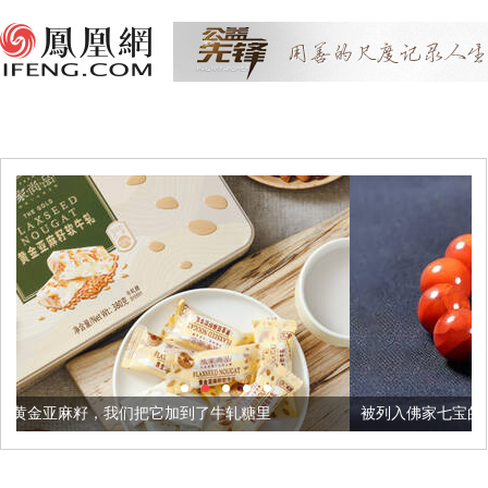
把它加到了牛轧糖里
被列入佛家七宝的它到底有多美？