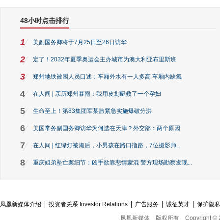
48小时点击排行
1
美副国务卿将于7月25日至26日访华
2
定了！2032年夏季奥运会主办城市为澳大利亚布里斯班
3
郑州地铁被困人员口述：车厢外水有一人多高 车厢内缺氧
4
在人间 | 亲历郑州暴雨：我用皮划艇救了一个孕妇
5
生命至上！第83集团军某旅紧急实施爆破分洪
6
美国常务副国务卿访华为何选在天津？外交部：两个原因
7
在人间 | 红绿灯被淹后，小男孩在路口指路，7位摄影师...
8
重庆姐弟坠亡案细节：凶手欲靠悲情蒙混 警方现场勘察发现...
凤凰新媒体介绍
投资者关系 Investor Relations
广告服务
诚征英才
保护隐
凤凰新媒体
版权所有
Copyright © 