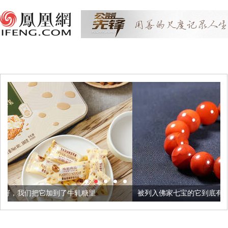
牛轧糖里
被列入佛家七宝的它到底有多美？