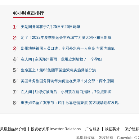
48小时点击排行
1
美副国务卿将于7月25日至26日访华
2
定了！2032年夏季奥运会主办城市为澳大利亚布里斯班
3
郑州地铁被困人员口述：车厢外水有一人多高 车厢内缺氧
4
在人间 | 亲历郑州暴雨：我用皮划艇救了一个孕妇
5
生命至上！第83集团军某旅紧急实施爆破分洪
6
美国常务副国务卿访华为何选在天津？外交部：两个原因
7
在人间 | 红绿灯被淹后，小男孩在路口指路，7位摄影师...
8
重庆姐弟坠亡案细节：凶手欲靠悲情蒙混 警方现场勘察发现...
凤凰新媒体介绍
投资者关系 Investor Relations
广告服务
诚征英才
保护隐
凤凰新媒体
版权所有
Copyright © 