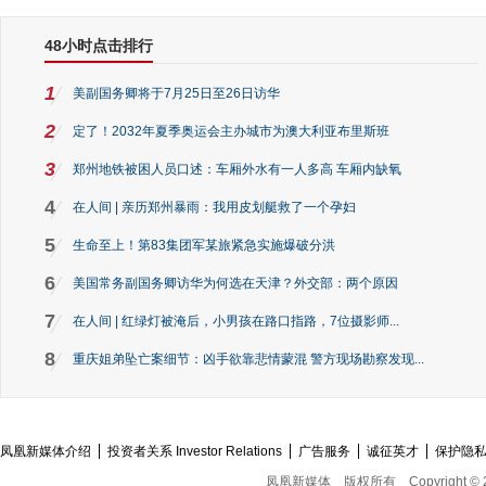
48小时点击排行
1
美副国务卿将于7月25日至26日访华
2
定了！2032年夏季奥运会主办城市为澳大利亚布里斯班
3
郑州地铁被困人员口述：车厢外水有一人多高 车厢内缺氧
4
在人间 | 亲历郑州暴雨：我用皮划艇救了一个孕妇
5
生命至上！第83集团军某旅紧急实施爆破分洪
6
美国常务副国务卿访华为何选在天津？外交部：两个原因
7
在人间 | 红绿灯被淹后，小男孩在路口指路，7位摄影师...
8
重庆姐弟坠亡案细节：凶手欲靠悲情蒙混 警方现场勘察发现...
凤凰新媒体介绍
投资者关系 Investor Relations
广告服务
诚征英才
保护隐
凤凰新媒体
版权所有
Copyright © 