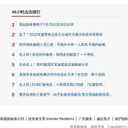
48小时点击排行
1
美副国务卿将于7月25日至26日访华
2
定了！2032年夏季奥运会主办城市为澳大利亚布里斯班
3
郑州地铁被困人员口述：车厢外水有一人多高 车厢内缺氧
4
在人间 | 亲历郑州暴雨：我用皮划艇救了一个孕妇
5
生命至上！第83集团军某旅紧急实施爆破分洪
6
美国常务副国务卿访华为何选在天津？外交部：两个原因
7
在人间 | 红绿灯被淹后，小男孩在路口指路，7位摄影师...
8
重庆姐弟坠亡案细节：凶手欲靠悲情蒙混 警方现场勘察发现...
凤凰新媒体介绍
投资者关系 Investor Relations
广告服务
诚征英才
保护隐
凤凰新媒体
版权所有
Copyright © 