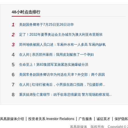
48小时点击排行
1
美副国务卿将于7月25日至26日访华
2
定了！2032年夏季奥运会主办城市为澳大利亚布里斯班
3
郑州地铁被困人员口述：车厢外水有一人多高 车厢内缺氧
4
在人间 | 亲历郑州暴雨：我用皮划艇救了一个孕妇
5
生命至上！第83集团军某旅紧急实施爆破分洪
6
美国常务副国务卿访华为何选在天津？外交部：两个原因
7
在人间 | 红绿灯被淹后，小男孩在路口指路，7位摄影师...
8
重庆姐弟坠亡案细节：凶手欲靠悲情蒙混 警方现场勘察发现...
凤凰新媒体介绍
投资者关系 Investor Relations
广告服务
诚征英才
保护隐
凤凰新媒体
版权所有
Copyright © 