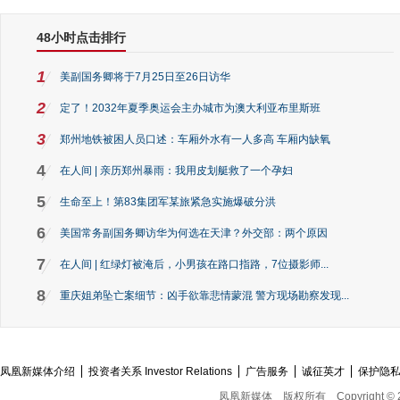
48小时点击排行
1
美副国务卿将于7月25日至26日访华
2
定了！2032年夏季奥运会主办城市为澳大利亚布里斯班
3
郑州地铁被困人员口述：车厢外水有一人多高 车厢内缺氧
4
在人间 | 亲历郑州暴雨：我用皮划艇救了一个孕妇
5
生命至上！第83集团军某旅紧急实施爆破分洪
6
美国常务副国务卿访华为何选在天津？外交部：两个原因
7
在人间 | 红绿灯被淹后，小男孩在路口指路，7位摄影师...
8
重庆姐弟坠亡案细节：凶手欲靠悲情蒙混 警方现场勘察发现...
凤凰新媒体介绍
投资者关系 Investor Relations
广告服务
诚征英才
保护隐
凤凰新媒体
版权所有
Copyright © 