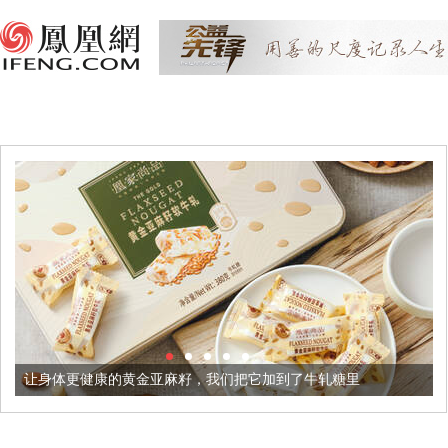
健康的黄金亚麻籽，我们把它加到了牛轧糖里
被列入佛家七