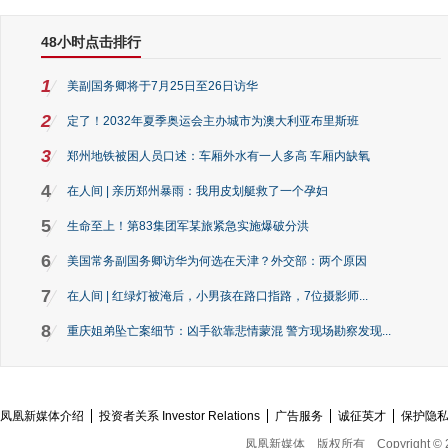
48小时点击排行
1
美副国务卿将于7月25日至26日访华
2
定了！2032年夏季奥运会主办城市为澳大利亚布里斯班
3
郑州地铁被困人员口述：车厢外水有一人多高 车厢内缺氧
4
在人间 | 亲历郑州暴雨：我用皮划艇救了一个孕妇
5
生命至上！第83集团军某旅紧急实施爆破分洪
6
美国常务副国务卿访华为何选在天津？外交部：两个原因
7
在人间 | 红绿灯被淹后，小男孩在路口指路，7位摄影师...
8
重庆姐弟坠亡案细节：凶手欲靠悲情蒙混 警方现场勘察发现...
凤凰新媒体介绍
投资者关系 Investor Relations
广告服务
诚征英才
保护隐
凤凰新媒体
版权所有
Copyright © 