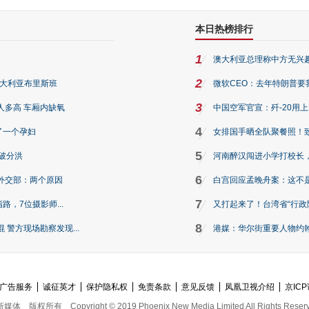
本日热榜排行
1
澳大利亚总理称中方无兴
2
澳大利亚布里斯班
微软CEO：去年特朗普要我们收
3
人多高 车厢内缺氧
中国空军官宣：歼-20用
4
了一个孕妇
女排国手晒全队聚餐照！
5
破分洪
河南醉汉闯进小学打校长，
6
外交部：两个原因
白宫回应孟晚舟案：这不
7
路，7位摄影师...
又打起来了！台湾省“行政院
8
警方现场勘察发现...
港媒：华尔街重要人物约翰·
广告服务
诚征英才
保护隐私权
免责条款
意见反馈
凤凰卫视介绍
京ICP
新媒体
版权所有
Copyright © 2019 Phoenix New Media Limited All Rights Reser