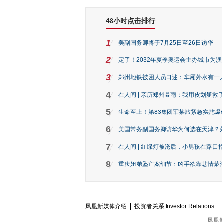
48小时点击排行
1
美副国务卿将于7月25日至26日访华
2
定了！2032年夏季奥运会主办城市为
3
郑州地铁被困人员口述：车厢外水有一
4
在人间 | 亲历郑州暴雨：我用皮划艇救
5
生命至上！第83集团军某旅紧急实施爆
6
美国常务副国务卿访华为何选在天津？
7
在人间 | 红绿灯被淹后，小男孩在路口指
8
重庆姐弟坠亡案细节：凶手欲靠悲情蒙混 
凤凰新媒体介绍
投资者关系 Investor Relations
凤凰