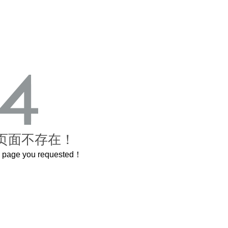
页面不存在！
he page you requested！
曲奇届的“爱马仕”把你的爱封在罐子里送给TA