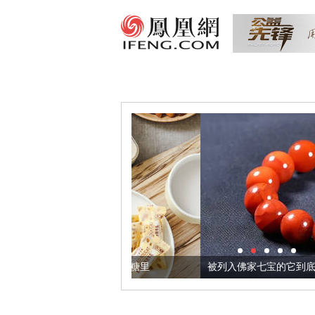
把它加到了牛轧糖里
被列入佛家七宝的它到底有多美？