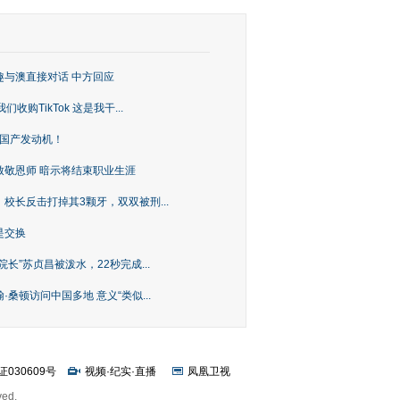
趣与澳直接对话 中方回应
购TikTok 这是我干...
上国产发动机！
致敬恩师 暗示将结束职业生涯
校长反击打掉其3颗牙，双双被刑...
是交换
长”苏贞昌被泼水，22秒完成...
桑顿访问中国多地 意义“类似...
证030609号
视频
·
纪实
·
直播
凤凰卫视
ved.