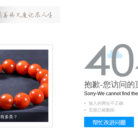
抱歉-您访问的
Sorry-We cannot find t
输入的网址不正确
页面已被删除
这个3.2米的长卷，还原了600岁的紫禁城