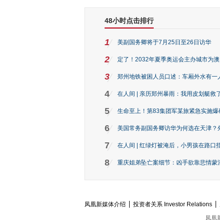
48小时点击排行
1
美副国务卿将于7月25日至26日访华
2
定了！2032年夏季奥运会主办城市为
3
郑州地铁被困人员口述：车厢外水有一
4
在人间 | 亲历郑州暴雨：我用皮划艇救
5
生命至上！第83集团军某旅紧急实施爆
6
美国常务副国务卿访华为何选在天津？
7
在人间 | 红绿灯被淹后，小男孩在路口指
8
重庆姐弟坠亡案细节：凶手欲靠悲情蒙混 
凤凰新媒体介绍
投资者关系 Investor Relations
凤凰