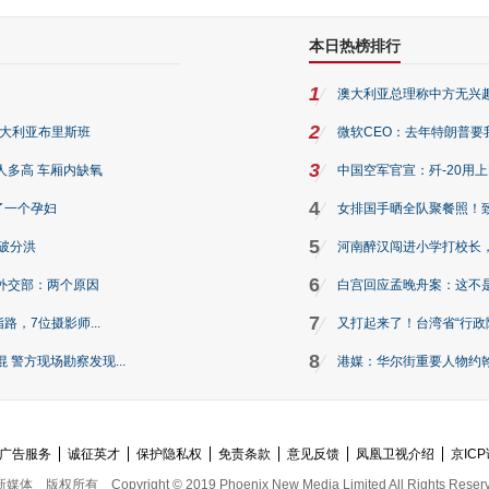
本日热榜排行
1
澳大利亚总理称中方无兴
2
澳大利亚布里斯班
微软CEO：去年特朗普要我们收
3
人多高 车厢内缺氧
中国空军官宣：歼-20用
4
了一个孕妇
女排国手晒全队聚餐照！
5
破分洪
河南醉汉闯进小学打校长，
6
外交部：两个原因
白宫回应孟晚舟案：这不
7
路，7位摄影师...
又打起来了！台湾省“行政院
8
警方现场勘察发现...
港媒：华尔街重要人物约翰·
广告服务
诚征英才
保护隐私权
免责条款
意见反馈
凤凰卫视介绍
京ICP
新媒体
版权所有
Copyright © 2019 Phoenix New Media Limited All Rights Reser