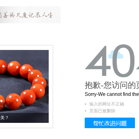
抱歉-您访问的
Sorry-We cannot find t
输入的网址不正确
页面已被删除
这个3.2米的长卷，还原了600岁的紫禁城