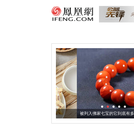
把它加到了牛轧糖里
被列入佛家七宝的它到底有多美？