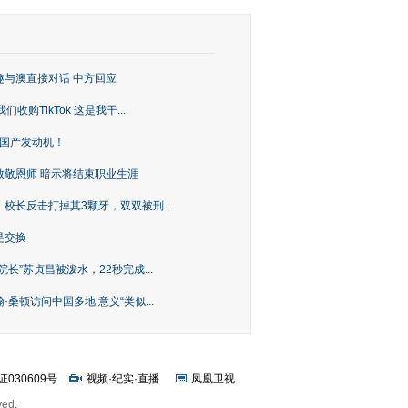
趣与澳直接对话 中方回应
购TikTok 这是我干...
上国产发动机！
致敬恩师 暗示将结束职业生涯
校长反击打掉其3颗牙，双双被刑...
是交换
长”苏贞昌被泼水，22秒完成...
桑顿访问中国多地 意义“类似...
证030609号
视频
·
纪实
·
直播
凤凰卫视
ved.