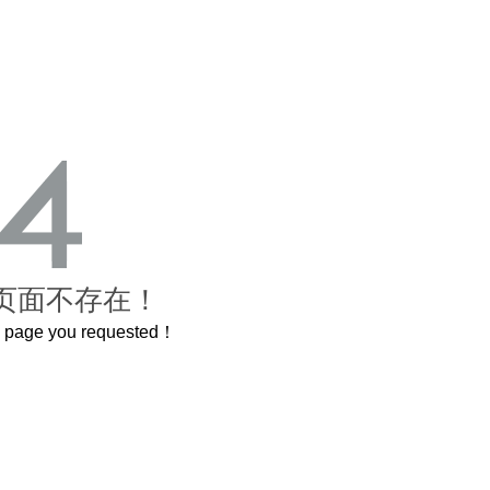
页面不存在！
he page you requested！
曲奇届的“爱马仕”把你的爱封在罐子里送给TA