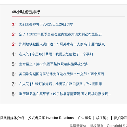
48小时点击排行
1
美副国务卿将于7月25日至26日访华
2
定了！2032年夏季奥运会主办城市为澳大利亚布里斯班
3
郑州地铁被困人员口述：车厢外水有一人多高 车厢内缺氧
4
在人间 | 亲历郑州暴雨：我用皮划艇救了一个孕妇
5
生命至上！第83集团军某旅紧急实施爆破分洪
6
美国常务副国务卿访华为何选在天津？外交部：两个原因
7
在人间 | 红绿灯被淹后，小男孩在路口指路，7位摄影师...
8
重庆姐弟坠亡案细节：凶手欲靠悲情蒙混 警方现场勘察发现...
凤凰新媒体介绍
投资者关系 Investor Relations
广告服务
诚征英才
保护隐
凤凰新媒体
版权所有
Copyright © 