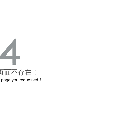
页面不存在！
he page you requested！
这个3.2米的长卷，还原了600岁的紫禁城