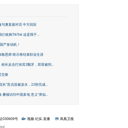
趣与澳直接对话 中方回应
购TikTok 这是我干...
上国产发动机！
致敬恩师 暗示将结束职业生涯
校长反击打掉其3颗牙，双双被刑...
是交换
长”苏贞昌被泼水，22秒完成...
桑顿访问中国多地 意义“类似...
证030609号
视频
·
纪实
·
直播
凤凰卫视
ved.