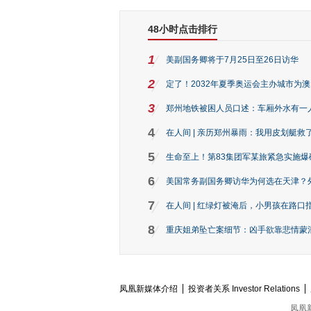
48小时点击排行
1
美副国务卿将于7月25日至26日访华
2
定了！2032年夏季奥运会主办城市为
3
郑州地铁被困人员口述：车厢外水有一
4
在人间 | 亲历郑州暴雨：我用皮划艇救
5
生命至上！第83集团军某旅紧急实施爆
6
美国常务副国务卿访华为何选在天津？
7
在人间 | 红绿灯被淹后，小男孩在路口指
8
重庆姐弟坠亡案细节：凶手欲靠悲情蒙混 
凤凰新媒体介绍
投资者关系 Investor Relations
凤凰