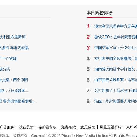
本日热榜排行
1
澳大利亚总理称中方无兴
2
澳大利亚布里斯班
微软CEO：去年特朗普要我们收
3
人多高 车厢内缺氧
中国空军官宣：歼-20用
4
了一个孕妇
女排国手晒全队聚餐照！
5
破分洪
河南醉汉闯进小学打校长，
6
外交部：两个原因
白宫回应孟晚舟案：这不
7
路，7位摄影师...
又打起来了！台湾省“行政院
8
警方现场勘察发现...
港媒：华尔街重要人物约翰·
广告服务
诚征英才
保护隐私权
免责条款
意见反馈
凤凰卫视介绍
京ICP
新媒体
版权所有
Copyright © 2019 Phoenix New Media Limited All Rights Reser