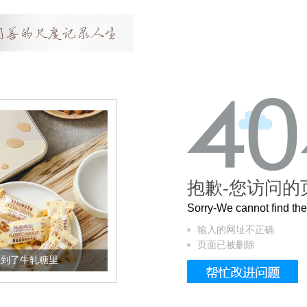
抱歉-您访问的
Sorry-We cannot find t
输入的网址不正确
页面已被删除
了牛轧糖里
被列入佛家七宝的它到底有多美？