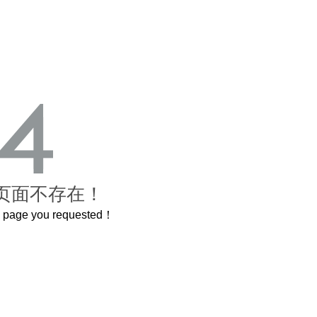
页面不存在！
he page you requested！
曲奇届的“爱马仕”把你的爱封在罐子里送给TA