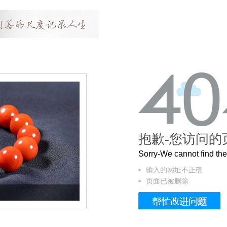
抱歉-您访问的
Sorry-We cannot find t
输入的网址不正确
页面已被删除
这个3.2米的长卷，还原了600岁的紫禁城