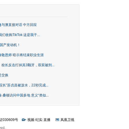
趣与澳直接对话 中方回应
购TikTok 这是我干...
上国产发动机！
致敬恩师 暗示将结束职业生涯
校长反击打掉其3颗牙，双双被刑...
是交换
长”苏贞昌被泼水，22秒完成...
桑顿访问中国多地 意义“类似...
证030609号
视频
·
纪实
·
直播
凤凰卫视
ved.