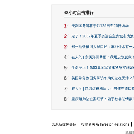
48小时点击排行
1
美副国务卿将于7月25日至26日访华
2
定了！2032年夏季奥运会主办城市为
3
郑州地铁被困人员口述：车厢外水有一
4
在人间 | 亲历郑州暴雨：我用皮划艇救
5
生命至上！第83集团军某旅紧急实施爆
6
美国常务副国务卿访华为何选在天津？
7
在人间 | 红绿灯被淹后，小男孩在路口指
8
重庆姐弟坠亡案细节：凶手欲靠悲情蒙混 
凤凰新媒体介绍
投资者关系 Investor Relations
凤凰