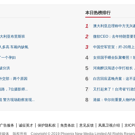
本日热榜排行
1
澳大利亚总理称中方无兴
2
澳大利亚布里斯班
微软CEO：去年特朗普要我们收
3
人多高 车厢内缺氧
中国空军官宣：歼-20用
4
了一个孕妇
女排国手晒全队聚餐照！
5
破分洪
河南醉汉闯进小学打校长，
6
外交部：两个原因
白宫回应孟晚舟案：这不
7
路，7位摄影师...
又打起来了！台湾省“行政院
8
警方现场勘察发现...
港媒：华尔街重要人物约翰·
广告服务
诚征英才
保护隐私权
免责条款
意见反馈
凤凰卫视介绍
京ICP
新媒体
版权所有
Copyright © 2019 Phoenix New Media Limited All Rights Reser