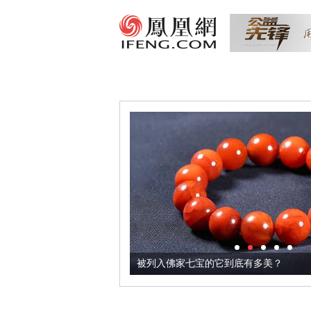
把它加到了牛轧糖里
被列入佛家七宝的它到底有多美？