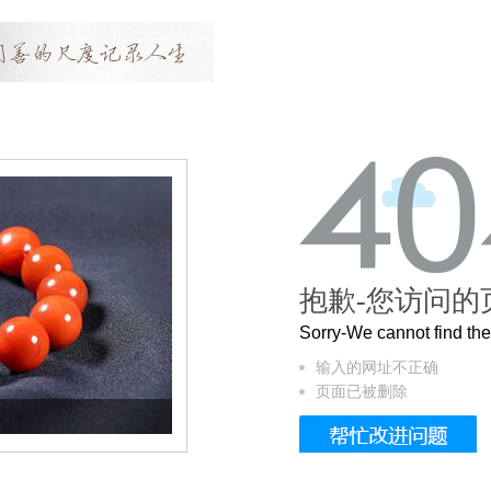
抱歉-您访问的
Sorry-We cannot find t
输入的网址不正确
页面已被删除
这个3.2米的长卷，还原了600岁的紫禁城