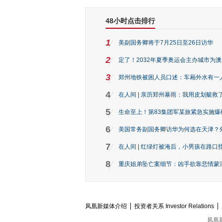
48小时点击排行
1
美副国务卿将于7月25日至26日访华
2
定了！2032年夏季奥运会主办城市为
3
郑州地铁被困人员口述：车厢外水有一
4
在人间 | 亲历郑州暴雨：我用皮划艇救
5
生命至上！第83集团军某旅紧急实施爆
6
美国常务副国务卿访华为何选在天津？
7
在人间 | 红绿灯被淹后，小男孩在路口指
8
重庆姐弟坠亡案细节：凶手欲靠悲情蒙混 
凤凰新媒体介绍
投资者关系 Investor Relations
凤凰