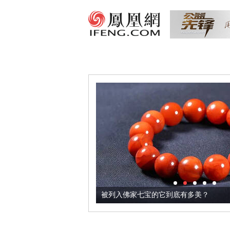
把它加到了牛轧糖里
被列入佛家七宝的它到底有多美？