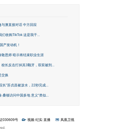
趣与澳直接对话 中方回应
购TikTok 这是我干...
上国产发动机！
致敬恩师 暗示将结束职业生涯
校长反击打掉其3颗牙，双双被刑...
是交换
长”苏贞昌被泼水，22秒完成...
桑顿访问中国多地 意义“类似...
证030609号
视频
·
纪实
·
直播
凤凰卫视
ved.