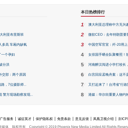
本日热榜排行
1
澳大利亚总理称中方无兴
2
澳大利亚布里斯班
微软CEO：去年特朗普要我们收
3
人多高 车厢内缺氧
中国空军官宣：歼-20用
4
了一个孕妇
女排国手晒全队聚餐照！
5
破分洪
河南醉汉闯进小学打校长，
6
外交部：两个原因
白宫回应孟晚舟案：这不
7
路，7位摄影师...
又打起来了！台湾省“行政院
8
警方现场勘察发现...
港媒：华尔街重要人物约翰·
广告服务
诚征英才
保护隐私权
免责条款
意见反馈
凤凰卫视介绍
京ICP
新媒体
版权所有
Copyright © 2019 Phoenix New Media Limited All Rights Reser