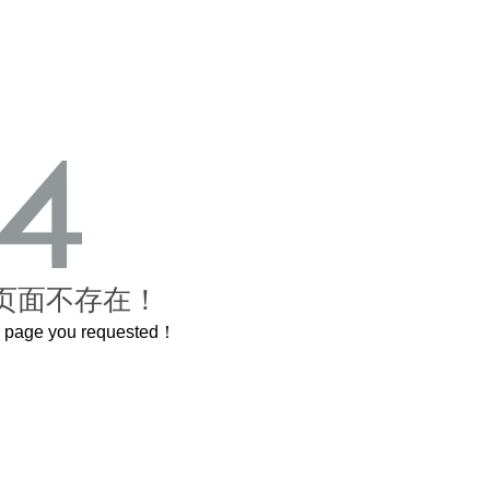
页面不存在！
he page you requested！
曲奇届的“爱马仕”把你的爱封在罐子里送给TA