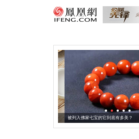
把它加到了牛轧糖里
被列入佛家七宝的它到底有多美？