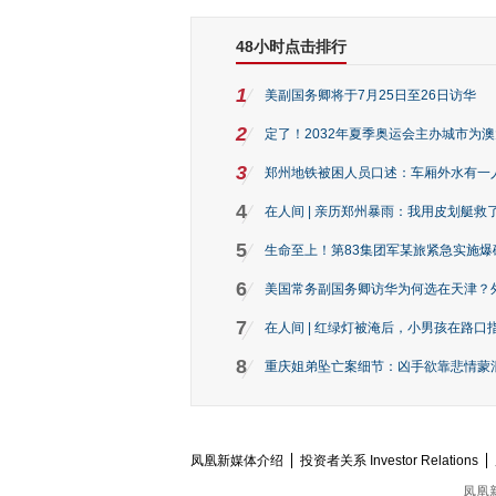
48小时点击排行
1
美副国务卿将于7月25日至26日访华
2
定了！2032年夏季奥运会主办城市为
3
郑州地铁被困人员口述：车厢外水有一
4
在人间 | 亲历郑州暴雨：我用皮划艇救
5
生命至上！第83集团军某旅紧急实施爆
6
美国常务副国务卿访华为何选在天津？
7
在人间 | 红绿灯被淹后，小男孩在路口指
8
重庆姐弟坠亡案细节：凶手欲靠悲情蒙混 
凤凰新媒体介绍
投资者关系 Investor Relations
凤凰