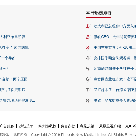
本日热榜排行
1
澳大利亚总理称中方无兴
2
澳大利亚布里斯班
微软CEO：去年特朗普要我们收
3
人多高 车厢内缺氧
中国空军官宣：歼-20用
4
了一个孕妇
女排国手晒全队聚餐照！
5
破分洪
河南醉汉闯进小学打校长，
6
外交部：两个原因
白宫回应孟晚舟案：这不
7
路，7位摄影师...
又打起来了！台湾省“行政院
8
警方现场勘察发现...
港媒：华尔街重要人物约翰·
广告服务
诚征英才
保护隐私权
免责条款
意见反馈
凤凰卫视介绍
京ICP
新媒体
版权所有
Copyright © 2019 Phoenix New Media Limited All Rights Reser