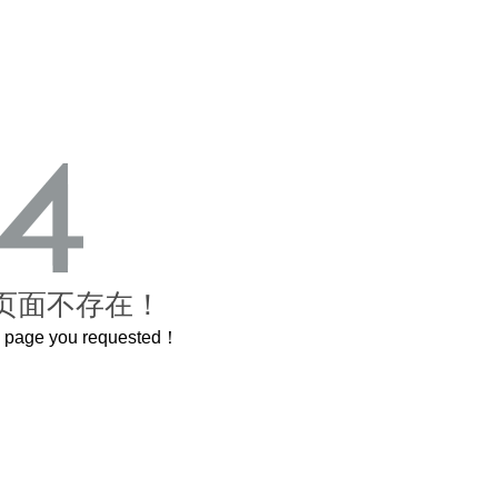
页面不存在！
he page you requested！
曲奇届的“爱马仕”把你的爱封在罐子里送给TA