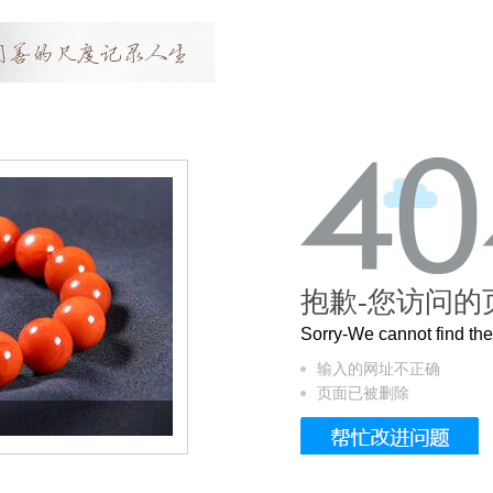
抱歉-您访问的
Sorry-We cannot find t
输入的网址不正确
页面已被删除
这个3.2米的长卷，还原了600岁的紫禁城