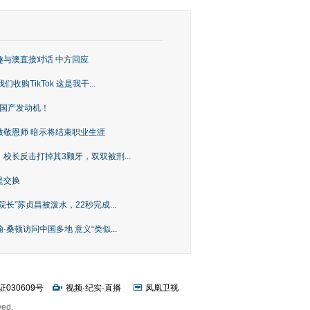
趣与澳直接对话 中方回应
购TikTok 这是我干...
上国产发动机！
致敬恩师 暗示将结束职业生涯
校长反击打掉其3颗牙，双双被刑...
是交换
长”苏贞昌被泼水，22秒完成...
桑顿访问中国多地 意义“类似...
证030609号
视频
·
纪实
·
直播
凤凰卫视
ved.