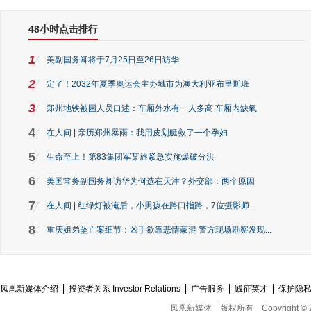
48小时点击排行
1
美副国务卿将于7月25日至26日访华
2
定了！2032年夏季奥运会主办城市为澳大利亚布里斯班
3
郑州地铁被困人员口述：车厢外水有一人多高 车厢内缺氧
4
在人间 | 亲历郑州暴雨：我用皮划艇救了一个孕妇
5
生命至上！第83集团军某旅紧急实施爆破分洪
6
美国常务副国务卿访华为何选在天津？外交部：两个原因
7
在人间 | 红绿灯被淹后，小男孩在路口指路，7位摄影师...
8
重庆姐弟坠亡案细节：凶手欲靠悲情蒙混 警方现场勘察发现...
凤凰新媒体介绍
投资者关系 Investor Relations
广告服务
诚征英才
保护隐
凤凰新媒体
版权所有
Copyright © 