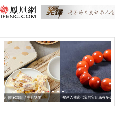
轧糖里
被列入佛家七宝的它到底有多美？