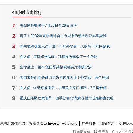
48小时点击排行
1
美副国务卿将于7月25日至26日访华
2
定了！2032年夏季奥运会主办城市为澳大利亚布里斯班
3
郑州地铁被困人员口述：车厢外水有一人多高 车厢内缺氧
4
在人间 | 亲历郑州暴雨：我用皮划艇救了一个孕妇
5
生命至上！第83集团军某旅紧急实施爆破分洪
6
美国常务副国务卿访华为何选在天津？外交部：两个原因
7
在人间 | 红绿灯被淹后，小男孩在路口指路，7位摄影师...
8
重庆姐弟坠亡案细节：凶手欲靠悲情蒙混 警方现场勘察发现...
凤凰新媒体介绍
投资者关系 Investor Relations
广告服务
诚征英才
保护隐
凤凰新媒体
版权所有
Copyright © 