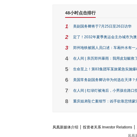
48小时点击排行
1
美副国务卿将于7月25日至26日访华
2
定了！2032年夏季奥运会主办城市为
3
郑州地铁被困人员口述：车厢外水有一
4
在人间 | 亲历郑州暴雨：我用皮划艇救
5
生命至上！第83集团军某旅紧急实施爆
6
美国常务副国务卿访华为何选在天津？
7
在人间 | 红绿灯被淹后，小男孩在路口指
8
重庆姐弟坠亡案细节：凶手欲靠悲情蒙混 
凤凰新媒体介绍
投资者关系 Investor Relations
凤凰