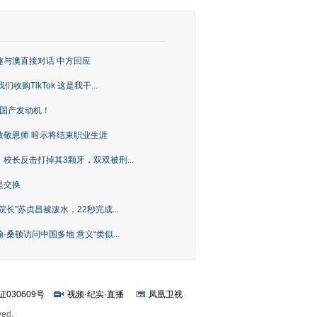
趣与澳直接对话 中方回应
购TikTok 这是我干...
上国产发动机！
致敬恩师 暗示将结束职业生涯
校长反击打掉其3颗牙，双双被刑...
是交换
长”苏贞昌被泼水，22秒完成...
桑顿访问中国多地 意义“类似...
证030609号
视频
·
纪实
·
直播
凤凰卫视
ved.