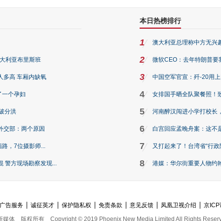
本日热榜排行
1
澳大利亚总理称中方无兴
2
澳大利亚布里斯班
微软CEO：去年特朗普要我们收
3
人多高 车厢内缺氧
中国空军官宣：歼-20用
4
了一个孕妇
女排国手晒全队聚餐照！
5
破分洪
河南醉汉闯进小学打校长，
6
外交部：两个原因
白宫回应孟晚舟案：这不
7
路，7位摄影师...
又打起来了！台湾省“行政院
8
警方现场勘察发现...
港媒：华尔街重要人物约翰·
广告服务
诚征英才
保护隐私权
免责条款
意见反馈
凤凰卫视介绍
京ICP
新媒体
版权所有
Copyright © 2019 Phoenix New Media Limited All Rights Reser