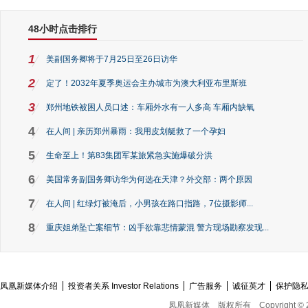
48小时点击排行
1
美副国务卿将于7月25日至26日访华
2
定了！2032年夏季奥运会主办城市为澳大利亚布里斯班
3
郑州地铁被困人员口述：车厢外水有一人多高 车厢内缺氧
4
在人间 | 亲历郑州暴雨：我用皮划艇救了一个孕妇
5
生命至上！第83集团军某旅紧急实施爆破分洪
6
美国常务副国务卿访华为何选在天津？外交部：两个原因
7
在人间 | 红绿灯被淹后，小男孩在路口指路，7位摄影师...
8
重庆姐弟坠亡案细节：凶手欲靠悲情蒙混 警方现场勘察发现...
凤凰新媒体介绍
投资者关系 Investor Relations
广告服务
诚征英才
保护隐
凤凰新媒体
版权所有
Copyright © 