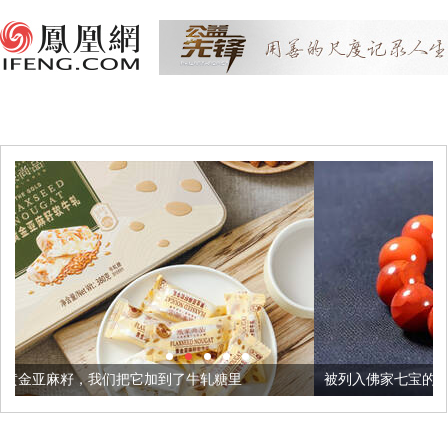
它加到了牛轧糖里
被列入佛家七宝的它到底有多美？