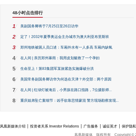
48小时点击排行
1
美副国务卿将于7月25日至26日访华
2
定了！2032年夏季奥运会主办城市为澳大利亚布里斯班
3
郑州地铁被困人员口述：车厢外水有一人多高 车厢内缺氧
4
在人间 | 亲历郑州暴雨：我用皮划艇救了一个孕妇
5
生命至上！第83集团军某旅紧急实施爆破分洪
6
美国常务副国务卿访华为何选在天津？外交部：两个原因
7
在人间 | 红绿灯被淹后，小男孩在路口指路，7位摄影师...
8
重庆姐弟坠亡案细节：凶手欲靠悲情蒙混 警方现场勘察发现...
凤凰新媒体介绍
投资者关系 Investor Relations
广告服务
诚征英才
保护隐
凤凰新媒体
版权所有
Copyright © 