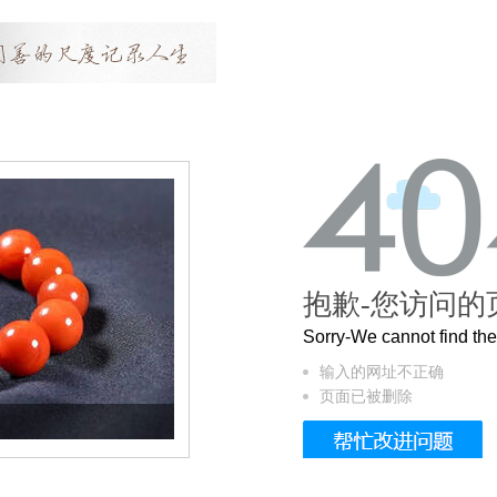
抱歉-您访问的
Sorry-We cannot find t
输入的网址不正确
页面已被删除
这个3.2米的长卷，还原了600岁的紫禁城