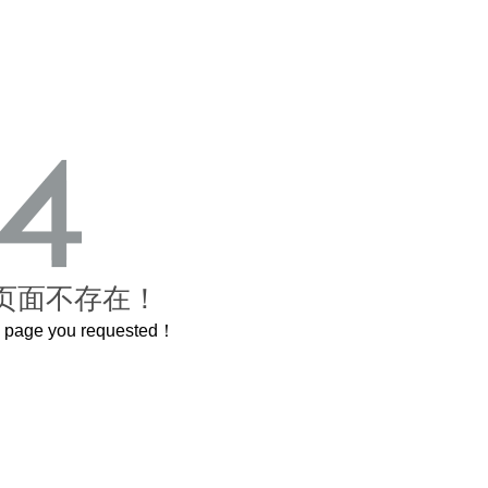
页面不存在！
he page you requested！
曲奇届的“爱马仕”把你的爱封在罐子里送给TA