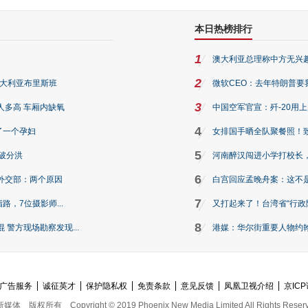
本日热榜排行
1
澳大利亚总理称中方无兴
2
澳大利亚布里斯班
微软CEO：去年特朗普要我们收
3
人多高 车厢内缺氧
中国空军官宣：歼-20用
4
了一个孕妇
女排国手晒全队聚餐照！
5
破分洪
河南醉汉闯进小学打校长，
6
外交部：两个原因
白宫回应孟晚舟案：这不
7
路，7位摄影师...
又打起来了！台湾省“行政院
8
警方现场勘察发现...
港媒：华尔街重要人物约翰·
广告服务
诚征英才
保护隐私权
免责条款
意见反馈
凤凰卫视介绍
京ICP
新媒体
版权所有
Copyright © 2019 Phoenix New Media Limited All Rights Reser