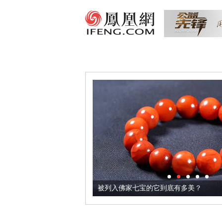
把它加到了牛轧糖里
被列入佛家七宝的它到底有多美？