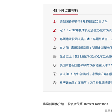
48小时点击排行
1
美副国务卿将于7月25日至26日访华
2
定了！2032年夏季奥运会主办城市为
3
郑州地铁被困人员口述：车厢外水有一
4
在人间 | 亲历郑州暴雨：我用皮划艇救
5
生命至上！第83集团军某旅紧急实施爆
6
美国常务副国务卿访华为何选在天津？
7
在人间 | 红绿灯被淹后，小男孩在路口指
8
重庆姐弟坠亡案细节：凶手欲靠悲情蒙混 
凤凰新媒体介绍
投资者关系 Investor Relations
凤凰