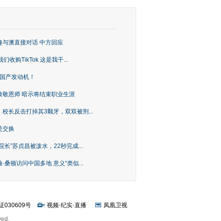
趣与澳直接对话 中方回应
购TikTok 这是我干...
上国产发动机！
致敬恩师 暗示将结束职业生涯
校长反击打掉其3颗牙，双双被刑...
是交换
长”苏贞昌被泼水，22秒完成...
桑顿访问中国多地 意义“类似...
证030609号
视频
·
纪实
·
直播
凤凰卫视
ved.