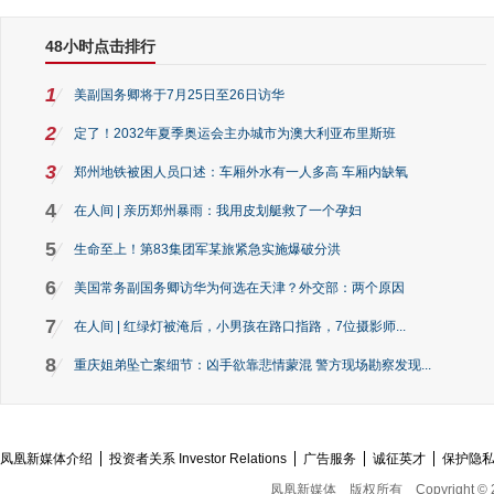
48小时点击排行
1
美副国务卿将于7月25日至26日访华
2
定了！2032年夏季奥运会主办城市为澳大利亚布里斯班
3
郑州地铁被困人员口述：车厢外水有一人多高 车厢内缺氧
4
在人间 | 亲历郑州暴雨：我用皮划艇救了一个孕妇
5
生命至上！第83集团军某旅紧急实施爆破分洪
6
美国常务副国务卿访华为何选在天津？外交部：两个原因
7
在人间 | 红绿灯被淹后，小男孩在路口指路，7位摄影师...
8
重庆姐弟坠亡案细节：凶手欲靠悲情蒙混 警方现场勘察发现...
凤凰新媒体介绍
投资者关系 Investor Relations
广告服务
诚征英才
保护隐
凤凰新媒体
版权所有
Copyright © 