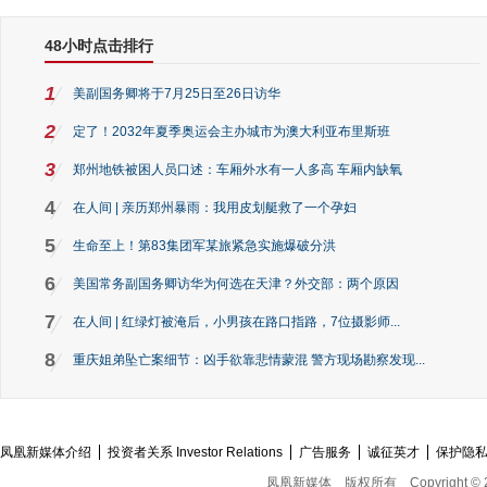
48小时点击排行
1
美副国务卿将于7月25日至26日访华
2
定了！2032年夏季奥运会主办城市为澳大利亚布里斯班
3
郑州地铁被困人员口述：车厢外水有一人多高 车厢内缺氧
4
在人间 | 亲历郑州暴雨：我用皮划艇救了一个孕妇
5
生命至上！第83集团军某旅紧急实施爆破分洪
6
美国常务副国务卿访华为何选在天津？外交部：两个原因
7
在人间 | 红绿灯被淹后，小男孩在路口指路，7位摄影师...
8
重庆姐弟坠亡案细节：凶手欲靠悲情蒙混 警方现场勘察发现...
凤凰新媒体介绍
投资者关系 Investor Relations
广告服务
诚征英才
保护隐
凤凰新媒体
版权所有
Copyright © 