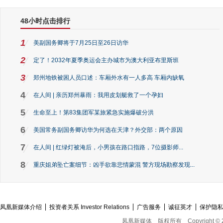
48小时点击排行
1
美副国务卿将于7月25日至26日访华
2
定了！2032年夏季奥运会主办城市为澳大利亚布里斯班
3
郑州地铁被困人员口述：车厢外水有一人多高 车厢内缺氧
4
在人间 | 亲历郑州暴雨：我用皮划艇救了一个孕妇
5
生命至上！第83集团军某旅紧急实施爆破分洪
6
美国常务副国务卿访华为何选在天津？外交部：两个原因
7
在人间 | 红绿灯被淹后，小男孩在路口指路，7位摄影师...
8
重庆姐弟坠亡案细节：凶手欲靠悲情蒙混 警方现场勘察发现...
凤凰新媒体介绍
投资者关系 Investor Relations
广告服务
诚征英才
保护隐
凤凰新媒体
版权所有
Copyright © 