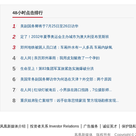
48小时点击排行
1
美副国务卿将于7月25日至26日访华
2
定了！2032年夏季奥运会主办城市为澳大利亚布里斯班
3
郑州地铁被困人员口述：车厢外水有一人多高 车厢内缺氧
4
在人间 | 亲历郑州暴雨：我用皮划艇救了一个孕妇
5
生命至上！第83集团军某旅紧急实施爆破分洪
6
美国常务副国务卿访华为何选在天津？外交部：两个原因
7
在人间 | 红绿灯被淹后，小男孩在路口指路，7位摄影师...
8
重庆姐弟坠亡案细节：凶手欲靠悲情蒙混 警方现场勘察发现...
凤凰新媒体介绍
投资者关系 Investor Relations
广告服务
诚征英才
保护隐
凤凰新媒体
版权所有
Copyright © 