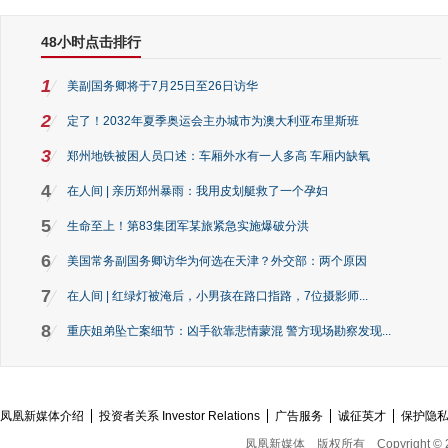
48小时点击排行
1
美副国务卿将于7月25日至26日访华
2
定了！2032年夏季奥运会主办城市为澳大利亚布里斯班
3
郑州地铁被困人员口述：车厢外水有一人多高 车厢内缺氧
4
在人间 | 亲历郑州暴雨：我用皮划艇救了一个孕妇
5
生命至上！第83集团军某旅紧急实施爆破分洪
6
美国常务副国务卿访华为何选在天津？外交部：两个原因
7
在人间 | 红绿灯被淹后，小男孩在路口指路，7位摄影师...
8
重庆姐弟坠亡案细节：凶手欲靠悲情蒙混 警方现场勘察发现...
凤凰新媒体介绍
投资者关系 Investor Relations
广告服务
诚征英才
保护隐
凤凰新媒体
版权所有
Copyright © 