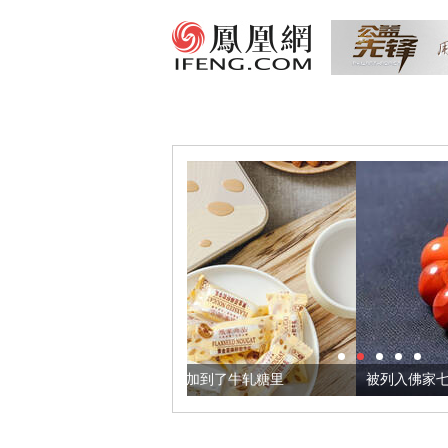
籽，我们把它加到了牛轧糖里
被列入佛家七宝的它到底有多