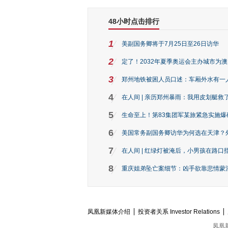
48小时点击排行
1
美副国务卿将于7月25日至26日访华
2
定了！2032年夏季奥运会主办城市为
3
郑州地铁被困人员口述：车厢外水有一
4
在人间 | 亲历郑州暴雨：我用皮划艇救
5
生命至上！第83集团军某旅紧急实施爆
6
美国常务副国务卿访华为何选在天津？
7
在人间 | 红绿灯被淹后，小男孩在路口指
8
重庆姐弟坠亡案细节：凶手欲靠悲情蒙混 
凤凰新媒体介绍
投资者关系 Investor Relations
凤凰