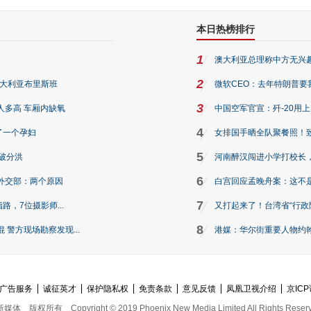
本日热榜排行
1
澳大利亚总理称中方无兴
2
澳大利亚布里斯班
微软CEO：去年特朗普要我们收
3
人多高 车厢内缺氧
中国空军官宣：歼-20用
4
了一个孕妇
女排国手晒全队聚餐照！
5
破分洪
河南醉汉闯进小学打校长，
6
外交部：两个原因
白宫回应孟晚舟案：这不
7
路，7位摄影师...
又打起来了！台湾省“行政院
8
警方现场勘察发现...
港媒：华尔街重要人物约翰·
广告服务
诚征英才
保护隐私权
免责条款
意见反馈
凤凰卫视介绍
京ICP
新媒体
版权所有
Copyright © 2019 Phoenix New Media Limited All Rights Reser