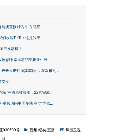
趣与澳直接对话 中方回应
购TikTok 这是我干...
上国产发动机！
致敬恩师 暗示将结束职业生涯
校长反击打掉其3颗牙，双双被刑...
是交换
长”苏贞昌被泼水，22秒完成...
桑顿访问中国多地 意义“类似...
证030609号
视频
·
纪实
·
直播
凤凰卫视
ved.