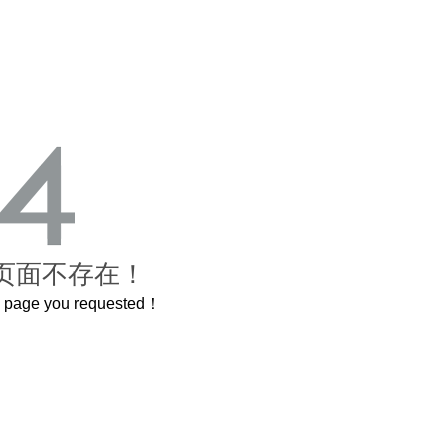
页面不存在！
he page you requested！
紫禁城
曲奇届的“爱马仕”把你的爱封在罐子里送