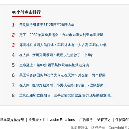
48小时点击排行
1
美副国务卿将于7月25日至26日访华
2
定了！2032年夏季奥运会主办城市为澳大利亚布里斯班
3
郑州地铁被困人员口述：车厢外水有一人多高 车厢内缺氧
4
在人间 | 亲历郑州暴雨：我用皮划艇救了一个孕妇
5
生命至上！第83集团军某旅紧急实施爆破分洪
6
美国常务副国务卿访华为何选在天津？外交部：两个原因
7
在人间 | 红绿灯被淹后，小男孩在路口指路，7位摄影师...
8
重庆姐弟坠亡案细节：凶手欲靠悲情蒙混 警方现场勘察发现...
凤凰新媒体介绍
投资者关系 Investor Relations
广告服务
诚征英才
保护隐
凤凰新媒体
版权所有
Copyright © 