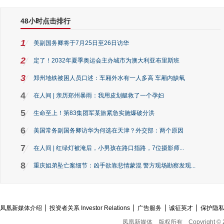
48小时点击排行
1
美副国务卿将于7月25日至26日访华
2
定了！2032年夏季奥运会主办城市为澳大利亚布里斯班
3
郑州地铁被困人员口述：车厢外水有一人多高 车厢内缺氧
4
在人间 | 亲历郑州暴雨：我用皮划艇救了一个孕妇
5
生命至上！第83集团军某旅紧急实施爆破分洪
6
美国常务副国务卿访华为何选在天津？外交部：两个原因
7
在人间 | 红绿灯被淹后，小男孩在路口指路，7位摄影师...
8
重庆姐弟坠亡案细节：凶手欲靠悲情蒙混 警方现场勘察发现...
凤凰新媒体介绍
投资者关系 Investor Relations
广告服务
诚征英才
保护隐
凤凰新媒体
版权所有
Copyright © 