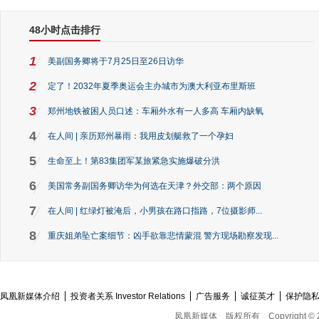
48小时点击排行
1
美副国务卿将于7月25日至26日访华
2
定了！2032年夏季奥运会主办城市为澳大利亚布里斯班
3
郑州地铁被困人员口述：车厢外水有一人多高 车厢内缺氧
4
在人间 | 亲历郑州暴雨：我用皮划艇救了一个孕妇
5
生命至上！第83集团军某旅紧急实施爆破分洪
6
美国常务副国务卿访华为何选在天津？外交部：两个原因
7
在人间 | 红绿灯被淹后，小男孩在路口指路，7位摄影师...
8
重庆姐弟坠亡案细节：凶手欲靠悲情蒙混 警方现场勘察发现...
凤凰新媒体介绍
投资者关系 Investor Relations
广告服务
诚征英才
保护隐
凤凰新媒体
版权所有
Copyright © 