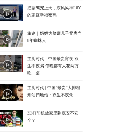
把副驾宠上天，东风风神L8Y
的家庭幸福密码
旅途｜妈妈为脑瘫儿子卖房当
8年蜘蛛人
主厨时代丨中国最贵宵夜:双
生不夜粥 每晚都有人花两万
吃一桌
主厨时代 | 中国”最贵“大排档
潮汕扫地僧：双生不夜粥
3D打印机放家里到底安不安
全？