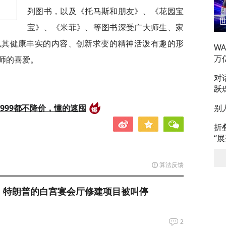
列图书，以及《托马斯和朋友》、《花园宝
宝》、《米菲》、等图书深受广大师生、家
以其健康丰实的内容、创新求变的精神活泼有趣的形
W
万
师的喜爱。
对
跃
999都不降价，懂的速囤
别
折
“
算法反馈
，特朗普的白宫宴会厅修建项目被叫停
2