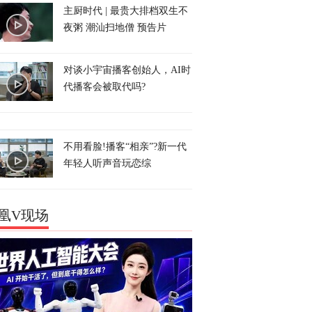
主厨时代 | 最贵大排档双生不
夜粥 潮汕扫地僧 预告片
对谈小宇宙播客创始人，AI时
代播客会被取代吗?
不用看脸!播客“相亲”?新一代
年轻人听声音玩恋综
凰V现场