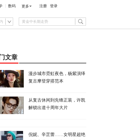
学
数码
注册
登录
更多
内
门文章
漫步城市霓虹夜色，杨紫演绎
复古摩登穿搭范本
从复古休闲到先锋正装，许凯
解锁出道十周年大片
倪妮、辛芷蕾……女明星超绝