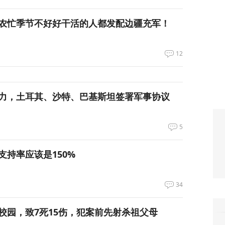
农忙季节不好好干活的人都发配边疆充军！
12
力，土耳其、沙特、巴基斯坦签署军事协议
5
支持率应该是150%
34
校园，致7死15伤，犯案前先射杀祖父母