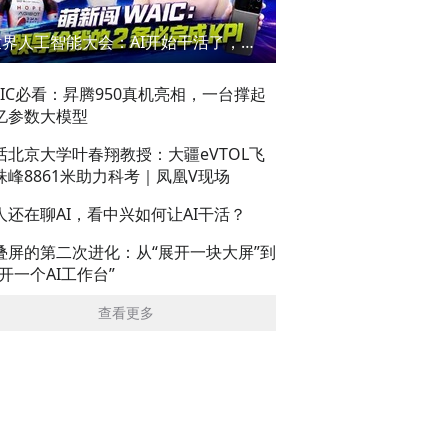
世界人工智能大会：AI开始干活了，但到底干的怎么样？萌新闯WAIC
AIC必看：昇腾950真机亮相，一台撑起
亿参数大模型
话北京大学叶春翔教授：大疆eVTOL飞
珠峰8861米助力科考｜凤凰V现场
人还在聊AI，看中兴如何让AI干活？
叠屏的第二次进化：从“展开一块大屏”到
展开一个AI工作台”
查看更多