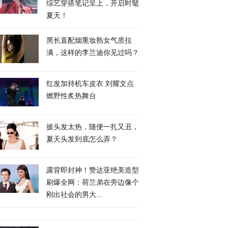
综艺穿搭笔记呈上，开启时髦
夏天！
黑长直配烟熏妆熟女气质拉
满，这样的李兰迪你见过吗？
红发加持机车皮衣 刘耀文点
燃野性炙热舞台
披头发太热，随便一扎又丑，
夏天头发到底怎么弄？
露背即封神！赞达亚绝美造型
刷爆全网：荷兰弟在旁边像个
刚出社会的男大...