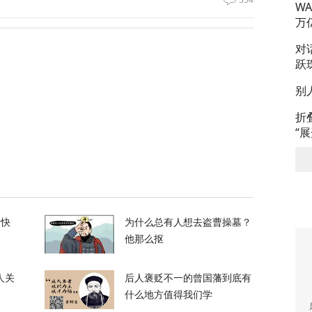
W
万
私下支持万斯参加下届美国大选
对
跃
3
别
升机遭遇飞行安全事件，现场监控画面曝光
折
“
12
，台军丢盔弃甲，赖清德深夜逃跑，赌解放军
的快
为什么总有人想去盗曹操墓？
他那么抠
12
人关
后人褒贬不一的曾国藩到底有
什么地方值得我们学