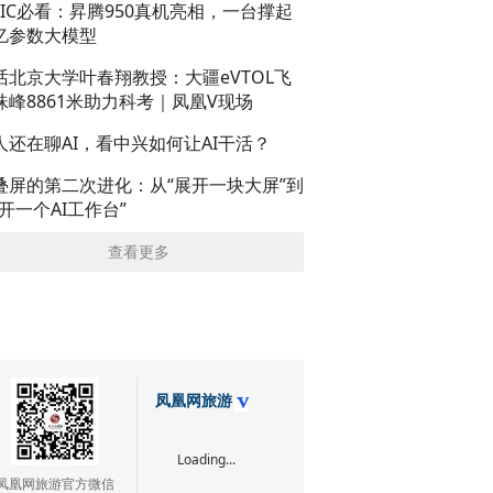
AIC必看：昇腾950真机亮相，一台撑起
亿参数大模型
话北京大学叶春翔教授：大疆eVTOL飞
珠峰8861米助力科考｜凤凰V现场
人还在聊AI，看中兴如何让AI干活？
叠屏的第二次进化：从“展开一块大屏”到
展开一个AI工作台”
查看更多
凤凰网旅游
Loading...
凤凰网旅游官方微信