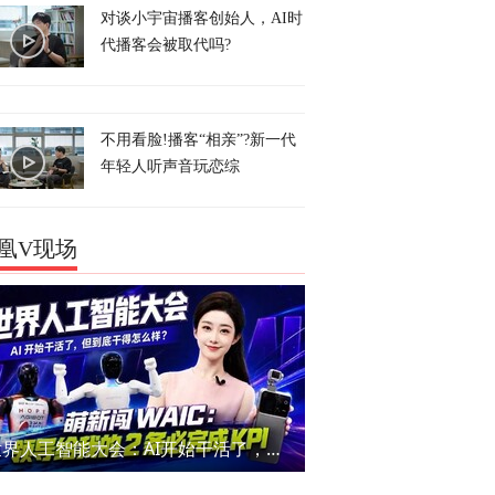
对谈小宇宙播客创始人，AI时
代播客会被取代吗?
不用看脸!播客“相亲”?新一代
年轻人听声音玩恋综
凰V现场
世界人工智能大会：AI开始干活了，但到底干的怎么样？萌新闯WAIC