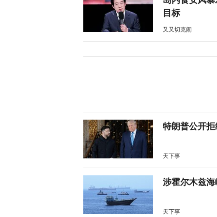
目标
又又切克闹
特朗普公开拒
天下事
涉霍尔木兹海
天下事