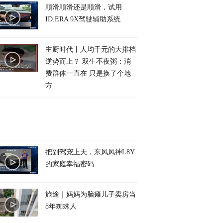
顺滑顺滑还是顺滑，试用
ID.ERA 9X驾驶辅助系统
主厨时代丨人均千元的大排档
逆势而上？ 双生不夜粥：消
费群体一直在 只是换了个地
方
把副驾宠上天，东风风神L8Y
的家庭幸福密码
旅途｜妈妈为脑瘫儿子卖房当
8年蜘蛛人