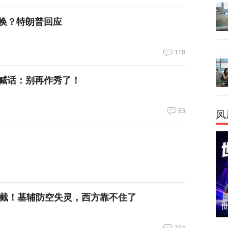
换？特朗普回应
118
喊话：别再作秀了！
83
凤
拦截！基辅防空失灵，西方靠不住了
354