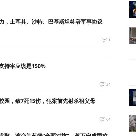
力，土耳其、沙特、巴基斯坦签署军事协议
1
支持率应该是150%
34
校园，致7死15伤，犯案前先射杀祖父母
64
发酵，演变为蓝绿“全面对抗”，蒋万安成围攻