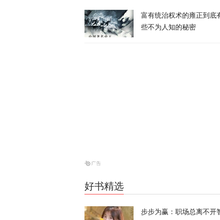
富有统治权术的雍正到底
些不为人知的秘密
俄方痛斥日本
罗斯
天下事
西班牙前线观
命游向欧洲？
凤凰大参考
一个月囤20
寻味？
又又切克闹
好书精选
美媒爆料：特
步步为赢：职场总离不开