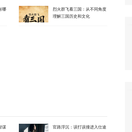
有哪
烈火群飞看三国：从不同角度
理解三国历史和文化
政客广岛致辞：不提美国是投弹国，却批评俄
373
察：一条社交媒体视频，为何让上万年轻人赌
39
万吨！美国囤铜量或破百年纪录，背后意图耐人
8
朗普与美防长爆发激烈争执
智谋
官路浮沉：误打误撞进入仕途