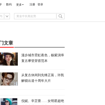
学
数码
注册
登录
更多
内
门文章
漫步城市霓虹夜色，杨紫演绎
复古摩登穿搭范本
从复古休闲到先锋正装，许凯
解锁出道十周年大片
倪妮、辛芷蕾……女明星超绝