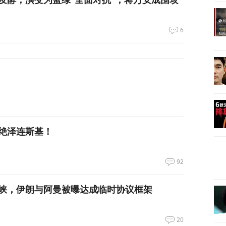
6
绝泽连斯基！
92
峡，伊朗与阿曼被曝达成临时协议框架
20