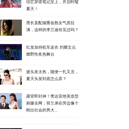
综艺穿搭笔记呈上，开启时髦
夏天！
黑长直配烟熏妆熟女气质拉
满，这样的李兰迪你见过吗？
红发加持机车皮衣 刘耀文点
燃野性炙热舞台
披头发太热，随便一扎又丑，
夏天头发到底怎么弄？
露背即封神！赞达亚绝美造型
刷爆全网：荷兰弟在旁边像个
刚出社会的男大...