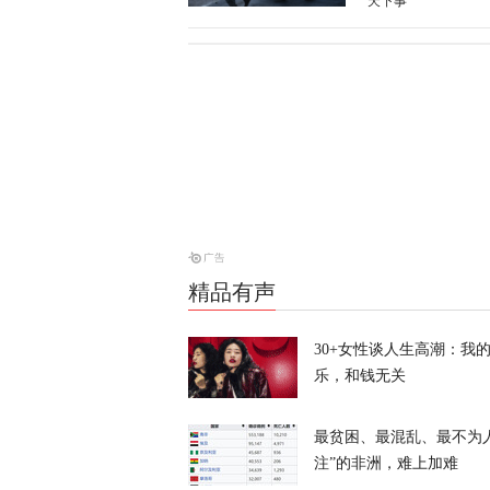
天下事
美媒：特朗普
天下事
特朗普所乘直
天下事
精品有声
岛内演习首日
抓不到？
30+女性谈人生高潮：我
乐，和钱无关
又又切克闹
最贫困、最混乱、最不为
注”的非洲，难上加难