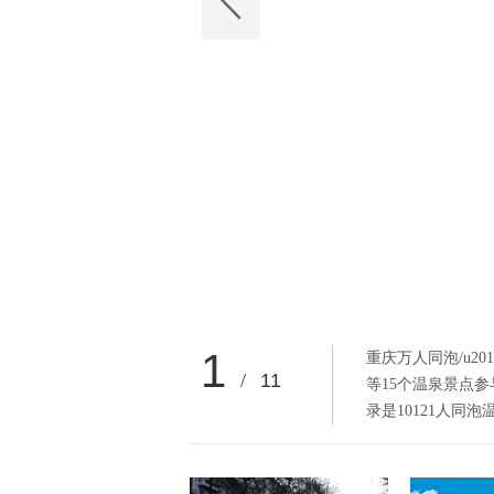
1
重庆万人同泡/u2
/
11
等15个温泉景点
录是10121人同泡