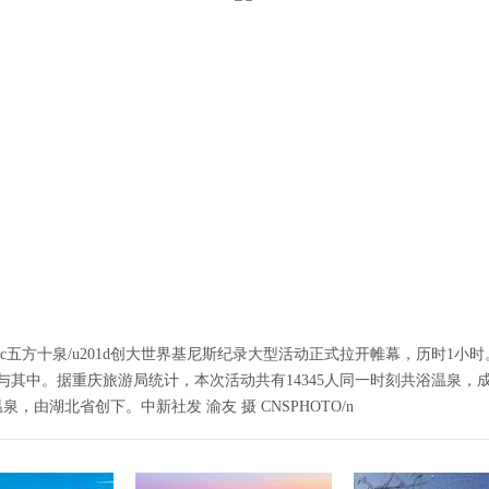
01c五方十泉/u201d创大世界基尼斯纪录大型活动正式拉开帷幕，历时1
参与其中。据重庆旅游局统计，本次活动共有14345人同一时刻共浴温泉
温泉，由湖北省创下。中新社发 渝友 摄 CNSPHOTO/n