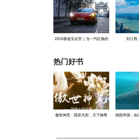
：美军已消耗近80%“萨德”反
2026旗迹见证官 | 当一汽红旗的
到江西
导系统拦截弹
东方韵味邂逅米兰的时尚潮流
热门好书
升迁记：人生就是利欲场，利
傲世神荒：我若为邪，天下独尊
残阳帝国：如
为媒，欲为介