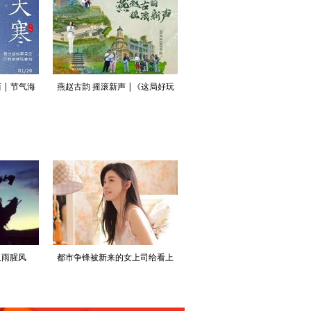
| 节气海
燕赵古韵 摇滚新声 |《这局好玩
茅山亮相第四届香港文博会：三
儿》河北石家庄篇即将上线
维度战略签约，赋能茅山文旅国
化升级
血雨腥风
都市争锋被新来的女上司给看上
寒门风骨:寒门，也是有风骨的