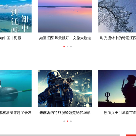
 知中国｜海报
如画江西 风景独好｜文旅大咖道
时光流转中的诗意江西 
报合集
果核潜艇穿越了会发
未解密的特战演绎翘楚绝代华彩
热血兵王引燃都市
生什么？