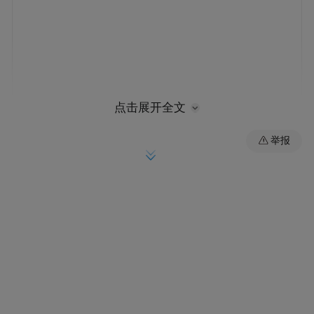
点击展开全文
恩平温泉乐园
举报
野趣园林 特效奇石
温泉乐园位于恩平市南郊那吉镇，是一个较
具特色的天然园林式温泉景区。这里的温泉
水富含氡、钙、镁等48种矿物元素，经专家
鉴定，对神经骨痛、风湿病、腰肌劳损、肌
肉萎缩、肠胃病等多种疾病有明显疗效；对