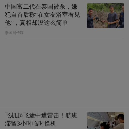
个不错的选择。泡完温泉自是饥肠辘辘，此
中国富二代在泰国被杀，嫌
时品尝一餐农家风味的菜式，是最美不过的
犯自首后称“在女友浴室看见
享受了。锦江温泉推出的菜式品种繁多，以
他”，真相却没这么简单
野生、农家种植及无污染产品为主要原料，
泰国网传媒
烹饪时讲究营养和健康相搭配。自种的玉米
棒、木薯、猪仔番薯、芋头之类粗粮好处多
多，簕菜、纽菜、一点红和树仔菜等野生菜
的好处更不必说，每顿来一小篮，肠胃也能
感受到返璞归真的乐趣。此外，在这里还可
以品尝到海鲜和养生保健美食。
恩平帝都温泉
飞机起飞途中遭雷击！航班
传统文化处处可见
滞留3小时临时换机