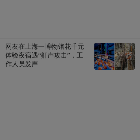
◎玩转温泉尝试“死海漂浮”的特殊感觉
度假区四面环山，林木苍翠，空气清新，环
境优雅。度假区内设有大小多功能池60多
个，动感强劲的大型激光喷泉歌舞台，小桥
网友在上海一博物馆花千元
体验夜宿遇“鼾声攻击”，工
溯溪流水应有尽有。设有激情冲浪、人造沙
作人员发声
滩、浪漫漂流、刺激的高空温泉滑道等大型
水上乐园。无论是炎炎盛夏，还是严寒季节
都能带给人们怡情欢乐，尽情放飞心神。
这里的温泉池有各种大小不一的造型，水温
维持在40℃左右，另外还有按摩池、药浴池
等，接着去一旁的桑拿室做个按摩。山坡上
的情侣池不仅私密、温馨，而且很安全。女