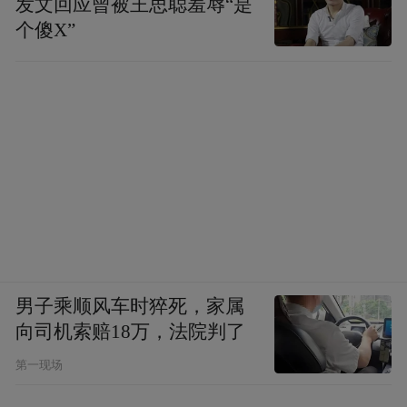
发文回应曾被王思聪羞辱“是
体健康有益的微量元素，经化验，温泉中的
个傻X”
硫化氢、偏硅酸、氡三种元素均达到国家的
命名标准，为国内罕见优质温泉，养生保健
效果极佳。
金水台温泉海盗船冲浪池
◎玩转温泉温泉冲浪池、篮球池、酒吧池新
意迭出
池区面积达3万多平方米，根据不同的温泉水
男子乘顺风车时猝死，家属
质分为硫化氢温泉区、偏硅酸温泉区、氡温
向司机索赔18万，法院判了
泉区，内设温泉冲浪池、温泉滑道池、大型
第一现场
温泉水疗池、温泉鱼疗池、温泉卡拉O K池等