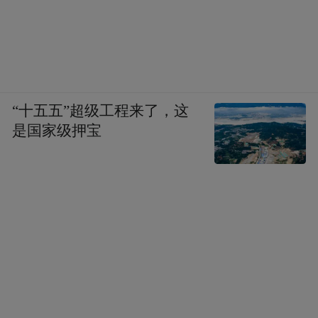
险。
另外还有装修独特的水一方酒吧，提供精美
小食和免费饮品，让人在享受温泉的同时，
也可与三五知己谈天论地，品味人生，是舒
“十五五”超级工程来了，这
解压力、洗涤烦嚣的理想去处。
是国家级押宝
◎攻略
交通：深圳———广深———环城———佛
开———开阳高速至那龙出口转右500米即
到。
美食：度假区的餐厅有杏仁鸡、咸水粽、咸
水豆腐、小盘菜、麻香鸭、墨鱼饼等特色阳