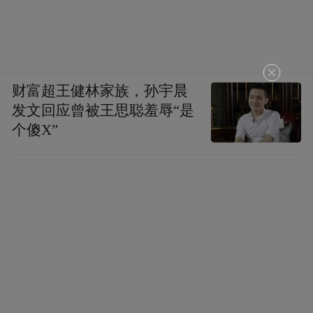
池套房适合追求个性化的客人。同时还设置
形式多样的休闲娱乐设施，是游乐、休闲、
度假、会议、学习的最佳绿色景区，是中国
健康之都、中国第一个温泉之乡、全国唯一
财富超王健林家族，孙宇晨
一个地热国家地质公园，也是世界温泉养生
发文回应曾被王思聪羞辱“是
基地，中国第一个5A温泉度假区。
个傻X”
四屏堂是一个高大圆形建筑，是沐浴、理
疗、陶治温泉文化和按摩休息多功能合一的
场所，又有“四季美”之美誉。偌大的大堂中
央建造成一个硕大圆形温泉池，池外建有环
形冲浪，两圆相套，一冷一热，一动一静，
冷热共赏，动静相宜。该堂根据四季的气温
采用温、凉、干、湿的不同形式更换沐浴景