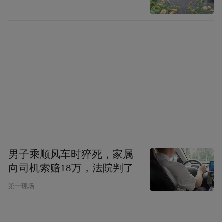
交通：深圳—广深-京珠-江中-江鹤-佛开-开阳
高速至圣堂出口转右13公里即到
美食：帝都温泉的凤阁食府，配备有养生
师、营养师和高级厨师，研制出具有浓郁的
地方传统特色的菜式，以野生的、农家种养
的无污染产品为原料，品种繁多，精巧美
观，真材实料，烹制出色香味俱佳的时令佳
肴。有的在美食比赛中获金牌奖，有的是广
男子乘顺风车时猝死，家属
东的名小食，其中的帝都窝勒菜、帝都窝杂
向司机索赔18万，法院判了
菜、帝都窝菜芯、帝都鱼滑汤、和味山坑
第一现场
螺、二十四坑鱼仔等，深受游客欢迎。