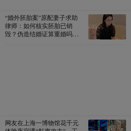
士们更可以玩“死海漂浮浴”，同时也可享受
“婚外胚胎案”原配妻子求助
海洋矿物的滋润，给全身肌肤一个补水
律师：如何核实胚胎已销
SPA，再进行各种理疗服务。温泉区中心的
毁？伪造结婚证算重婚吗？
水上舞台在每晚为观众献上精彩的演出。死
医院的责任边界在哪？
海漂浮浴是一个较有特色的项目，漂浮温泉
中所包含的特殊高盐分和矿物质可加速肌肤
细胞的新陈代谢。随着水波的晃动漂浮，感
受就像在母体子宫里，可消除紧张、头昏失
眠等症状。
另外，还可以尝试在别墅泡温泉。别墅群每
层楼都有私家温泉池，既私密，又可以欣赏
网友在上海一博物馆花千元
风景。在两座山头上，各有一座顶级总统套