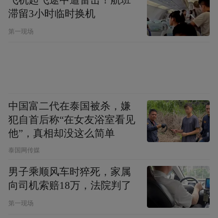
滞留3小时临时换机
锦江温泉
第一现场
◎玩转温泉动感温泉是这里的主题
锦江温泉以动感温泉为主题，有全国首创的
大型温泉冲浪、温泉漂流、冷热温泉瀑布、
超声波按摩喷泉、梦幻跳舞泉、大型温泉泳
中国富二代在泰国被杀，嫌
犯自首后称“在女友浴室看见
池，奇妙独特的冰泉、温泉特色养生园及温
他”，真相却没这么简单
泉香薰SPA等。在温泉区里，不能错过的是
泰国网传媒
“冷热瀑布”。冷热瀑布挂前川，日月泉水响
男子乘顺风车时猝死，家属
叮当。从夏走到冬，从温暖走到冰凉，只有
向司机索赔18万，法院判了
一步之遥，那种神奇的感觉，十分痛快！
第一现场
椰岛泉这具有超声波喷射按摩的温泉池旁，