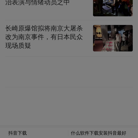
治表演与情绪动员之中
目，恩州奇石是一种集多种功能于一身的纯
天然沉积岩石，在做全身矿泥浴时，肝脏、
肌肉及血液中糖代谢增强，脂肪消耗增加，
长崎原爆馆拟将南京大屠杀
可吸收汗液，促进排汗，减轻体重，达到减
改为南京事件，有日本民众
现场质疑
肥、健美的作用。恩州奇石的活性因子负离
子及微量元素能迅速渗透、营养肌肤，补充
肌肤散失的水分和养分，达到持久保温和营
养的作用。浴后使皮肤即时美白、娇嫩，毛
孔收紧、减皱减纹、盈润剔透，口内唾液增
加，神清气爽，精力充沛。
恩平温泉乐园的客房
◎攻略：