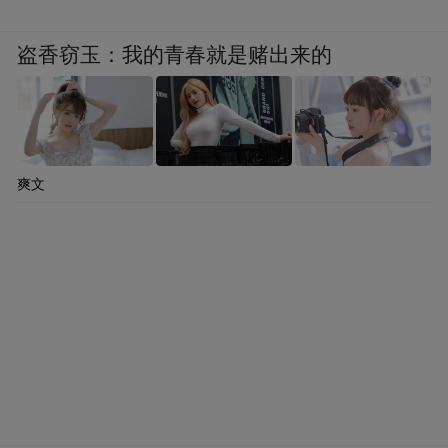
◎攻略
盗香窃玉：我的青春就是赌出来的
交通：深圳———广深———环城———广
佛———佛开———开阳高速，在恩城出口
12公里处可转到锦江温泉。
爽文
联游：锦江温泉周边旅游景点资源丰富，有
开平碉楼、立园、石头村古迹、新兴国恩
寺、阳江闸坡大角，还有与狼牙山五壮士同
样壮烈的镬盖山六壮士昔日战场遗址，谓“粤
西百里山水、历史文化旅游黄金走廊”。
美食：要想吃到纯正的恩平菜，锦江温泉是