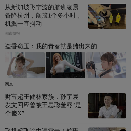
式。
从新加坡飞宁波的航班凌晨
备降杭州，颠簸1个多小时，
恩平锦江温泉
机翼一直抖动
都市快报
冷热瀑布动感享受
盗香窃玉：我的青春就是赌出来的
锦江温泉位于恩平市大田镇，其露天温泉区
环境优美自然，风景怡人。这里水质资源异
常丰富，日涌水量超6200立方米，远景开发
爽文
量近10000立方米，水温接近70℃，水质清
澈，晶莹爽滑。富含几十种对人体健康有益
财富超王健林家族，孙宇晨
发文回应曾被王思聪羞辱“是
的微量元素，硅酸、氟、氡均达到国家命名
个傻X”
标准，全国罕有，被专家誉为“三料”温泉，
建有50多种各具特色的温泉池。
飞机起飞途中遭雷击！航班