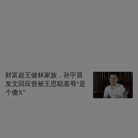
5000平方米，设有人造海浪、超高刺激滑
道、成人游泳池、儿童戏水池等，给游客带
来无尽乐趣。
人工造浪池具有模拟大海的性能，通过池底
鼓风机营造出多种不同状态的浪峰，最高达
1.5米。所以即便只是身处于水池中，也能有
财富超王健林家族，孙宇晨
在大海上冲浪的刺激感受。游客可在这里嬉
发文回应曾被王思聪羞辱“是
戏，又能做冲浪运动，犹如置身于海滩，感
个傻X”
觉十分奇妙。超高刺激滑道是最惊险刺激的
项目，上下落差达10米，从高高的平台上俯
冲而下，途中左旋右转，滑速逐渐加快，最
后一头冲入水中，溅起一片水花，十分惊