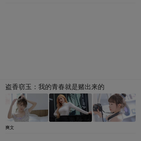
泉之一，对多种潜在疾病、美容、减肥均有
独特疗效。
阳江温泉环境舒适
◎玩转温泉在造浪池里犹如在大海中冲浪
阳江温泉以天然温泉取胜。大型露天温泉区
布局合理，设计独特，拥有瀑、湖、泉、池
盗香窃玉：我的青春就是赌出来的
养生园等58个池组成的形态各异的苏州园林
般的温泉理疗区，简约而古朴，给人一种返
璞归真的自然韵味。近80套豪华贵宾按摩
房，设施先进，特聘专业理疗师提供温情人
爽文
性化理疗服务。温泉区大型水上乐园，占地