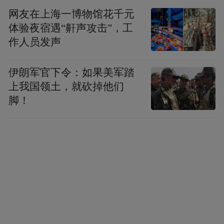
网友在上海一博物馆花千元
锦江温泉拥有客房400多间，一次可容纳800
体验夜宿遇“鼾声攻击”，工
人入住。全部按四星级标准配套建设，并以
作人员发声
不同的档次、不同的类型设计，有幽雅舒适
的锦江宾馆、雍容华贵的欧陆别墅区、清雅
伊朗军官下令：如果美军踏
别致的木屋别墅和豪华气派的锦江会所，适
上我国领土，就砍掉他们
脚！
合不同类型的人士休闲度假、商务接待。锦
江温泉宾馆分君紫楼、君悦楼，环境与山水
自成一体，庄重中透着灵气，绿野里显现尊
华，气势宏伟，超凡脱俗。宾馆内大堂高贵
大方，设有半开式的大堂吧，品品茶、看看
景，心似浮云般悠然。
锦江温泉全景