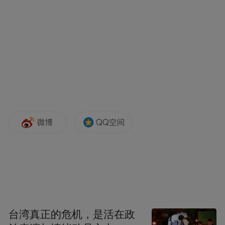
虫唱鸟鸣、流水轻和、古朴典雅的南国民
风，浓浓的异国风情，饶有情趣，较有特色
的是瀑布池、中药池、香木池、香水池、情
侣池、浪漫池、按摩池。其中，中药池是用
樟木、桉叶等12种中草药用温泉水浸泡而成
的。有舒筋活络、驱风祛湿作用。对风湿
病、关节炎、肩周炎、手足麻痹或疼痛等有
独特疗效，浸泡后可消除疲劳、减轻病痛。
而香酒池则是在温泉水中注入了香醇米酒，
可以促进新陈代谢，加快血液循环，让人精
神振奋；有通血脉、散湿气、理肠胃、御风
寒的疗效。
台湾真正的危机，是活在政
恩州奇石温泉是温泉乐园引进的一个特色项