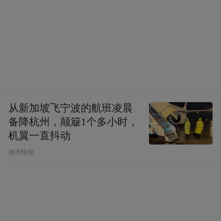
开平香江温泉
“香泉”体验独一无二
开平香江温泉坐落在风景秀美的粤西古镇开
平赤水，这里的温泉水是罕有的偏硅酸型温
矿泉，经地矿部门检测该泉含有多种人体必
从新加坡飞宁波的航班凌晨
需的微量元素，水质清澈而透明。更可贵的
备降杭州，颠簸1个多小时，
是有悠久的浸浴使用历史和众口皆碑的治病
机翼一直抖动
健体疗效。香江温泉度假村首家推出“香泉”
都市快报
体验理念，98种奇异自然清香，带来独一无
二的清新体验。
香江温泉有独特的“香泉”体验