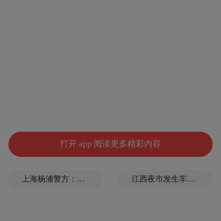
美容、减肥更有特效。同时，还能起到舒筋
活络、强身健体、安神定神、抗衰老等作
用。
恩平温泉乐园。
◎玩转温泉新增奇石温泉项目功效特殊
来到温泉乐园，当然要泡一下这里最具特色
的日式温泉。温泉乐园的露天温泉池区设有
打开 app 阅读更多精彩内容
33个东洋风情的温泉池，分有高温池、常温
池和低温池。按功能分有理疗池、通用池、
上海杨浦警方：男子为博取关注发布涉台风不实信息，被拘
江西夜市发生车祸，警方通报：司机酒后驾驶，7人受伤
娱乐池。野趣园林的布局，大池小池相间，
红花绿树相映，彩石亭榭布缀，曲径通幽、