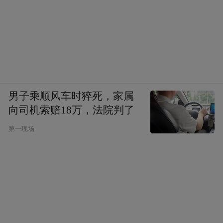
韶关乳源丽宫温泉
冷热矿泉 特别享受
丽宫温泉度假区位于韶关乳源瑶族自治县，
拥有疗养价值极高的天然冷热两大矿泉，是
国内罕见的弱碱性低矿物化氯化物硫酸盐钙
男子乘顺风车时猝死，家属
镁型高热偏硅酸锶泉；这里的云瑶谷温泉区
向司机索赔18万，法院判了
主要分为SPA室内养神区、禅境养心岛、五
第一现场
道养生谷、森林养性坡，是名副其实的养生
温泉。
丽宫温泉外景
◎玩转温泉在温泉中玩世界级游乐项目