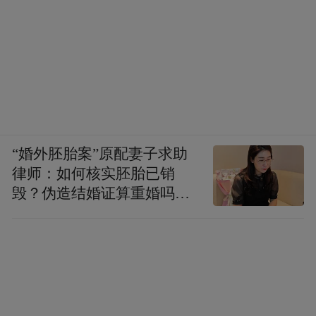
生态文化和养生文化设计建造，有目前世界
上最大的温泉浴池、世界最大的温泉瀑布群
和最大的温泉舞台。80多个不同文化内涵的
温泉池，按帝式理念进行布局，坚持天、
地、人和真、善、美并举的原则，体现岭南
特色，并在神和形两方面体现帝式文化的“九
“婚外胚胎案”原配妻子求助
五之尊”。清化宫、四屏堂、十二生肖池、九
律师：如何核实胚胎已销
重天飞瀑、太极池、宝莲池、泉来运转和水
毁？伪造结婚证算重婚吗？
上乐园颇具特色。
医院的责任边界在哪？
帝都温泉是以温泉康乐为主题的综合区，温
泉浴区可同时接待6000人进行游泳健身，沐
浴康乐，理疗按摩，休闲品茗等活动。私家