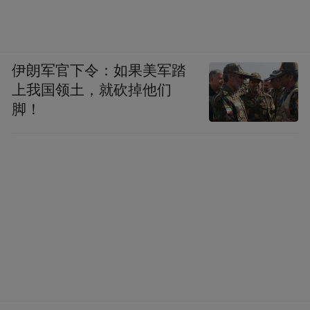
丽宫温泉有华南地区独一无二的冷热水大型
冲浪沙滩项目———山谷夏威夷海滩，以及
伊朗军官下令：如果美军踏
可以媲美迪拜帆船酒店的世界顶级游乐项目
上我国领土，就砍掉他们
———疯狂山泉水世界“山区夏威夷”的冲浪
脚！
沙滩和省内最大规模刺激新颖的水滑梯、漂
流、游艇等水上娱乐项目及桑拿按摩、沐
足、夜总会、SPA美容、棋牌、健身、自助
农耕区、儿童乐园、展览馆、体检保健中
心、体育竞技场所、购物商场、文化广场等
服务项目，是中外宾客会议旅游和休闲养生
的绝佳下榻之处。
丽宫温泉内景