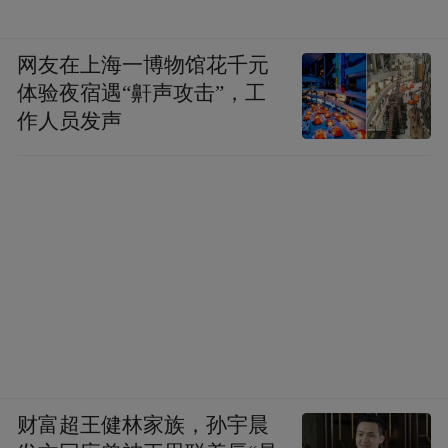
江美食，此外还有各色海鲜，做法多样，可
大快朵颐。
网友在上海一博物馆花千元
体验夜宿遇“鼾声攻击”，工
新兴金水台温泉
作人员发声
新意迭出动静结合
金水台温泉取自地下280米之地下温泉，水质
晶莹清澈，滋润柔滑，经广东省权威部门化
验泉水富含多种对人体有益的矿物质。可谓
是“天上仙境有瑶台，禅宗福地金水台。”
度假村泉水从地下自动喷涌而出，无须加水
稀释，原汁原味，含有国内公认的27种对人
财富超王健林家族，孙宇晨