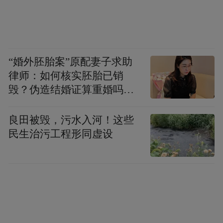
总是有婀娜多姿的椰风守侯，其间的十个超
声波按摩口有如神话中的“十兄弟”一样，各
施其法。美美躺在其间，感受来自地心动力
“婚外胚胎案”原配妻子求助
澎湃的温泉穴位点击按摩，听椰风沙沙，望
律师：如何核实胚胎已销
云卷云舒，飘飘然物我两忘。而在旁边咆哮
毁？伪造结婚证算重婚吗？
起舞的温泉白浪里，则可以放开胸怀，扑在
医院的责任边界在哪？
水面上，感受温泉水爽柔的轻抚。那喷射而
良田被毁，污水入河！这些
民生治污工程形同虚设
出的泉水，婀娜多姿、摇摆起伏。泉林中，
热浪由下冲击你的肌肤，然后又从上飘舞而
下化作万千浪花，道道彩虹挂，朵朵浪花
舞。
锦江温泉动静皆宜