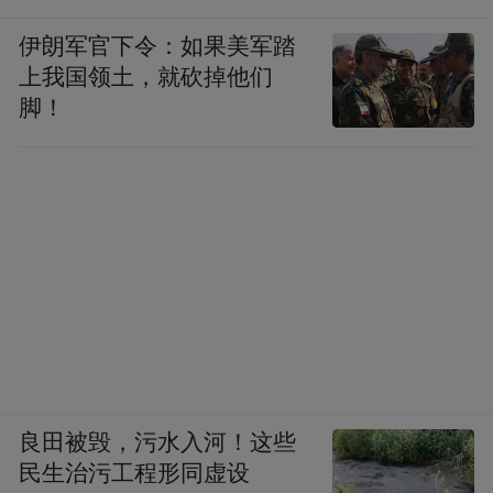
象。冬季用温泉水沐浴，夏季在顶部喷出山
伊朗军官下令：如果美军踏
泉凉雾。地坑床按气候采用不同的水温感
上我国领土，就砍掉他们
应，以满足客人健身的要求。四壁墙上书写
脚！
众多养生学哲理和名人论道，让人们在沐浴
休息之中，领略中国养生文化和温泉文化的
博大精深。“泉来运转”集沐浴、娱乐、开启
思维于一体，是帝都温泉自主创新开发建
设、并拥有知识产权的大型综合温泉池。躺
在水床上，任由温泉水流推动，漫游中转两
圈，在幽美环境及品味文化中，自觉信心百
倍，其乐无穷。
良田被毁，污水入河！这些
◎攻略
民生治污工程形同虚设