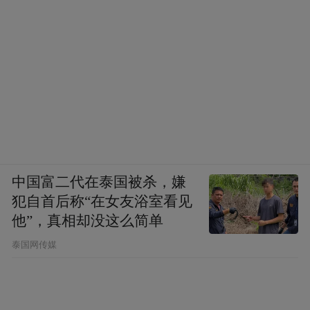
香江温泉
◎攻略
交通：深圳→广深高速→佛开高速→开阳高
速塘口出口)→325国道→百合→蚬冈→开平
香江温泉
美食：位于三楼的自助餐厅宽敞明亮，可同
中国富二代在泰国被杀，嫌
时容纳600多人进餐，是五邑地区现时为止最
犯自首后称“在女友浴室看见
他”，真相却没这么简单
大型的自助餐厅，游客在这里可以品尝开平
赤水镇地道的美食，如黄鳝饭、鸭粥、豆腐
泰国网传媒
角等等。