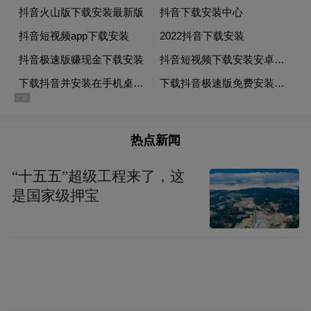
交通：A线：广深高速-京珠高速-中江高速-
江鹤高速-佛开高速-开阳高速至大槐出口转右
北行6公里，过金山温泉大门口直行150米即
到。
热点新闻
B线：广深高速—环城高速—广佛高速—佛开
高速—开阳高速至大槐出口转右北行6公里，
“十五五”超级工程来了，这
过金山温泉大门口直行150米即到。
是国家级押宝
美食：温泉乐园的金泉酒楼主营山乡风味餐
饮，所推出的菜式曾几度获恩平十大家乡名
菜殊荣，山坑鱼仔、七星钵仔肉、美极猪
手、温泉鸡、野青菜都是深受客人喜爱的菜