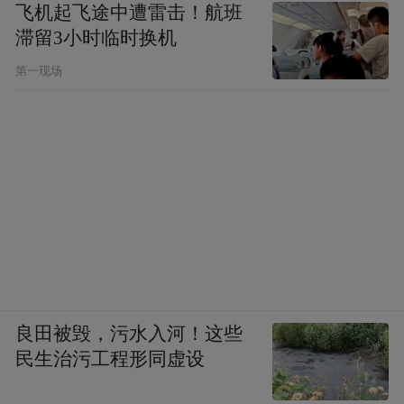
飞机起飞途中遭雷击！航班
滞留3小时临时换机
◎攻略
第一现场
交通：深圳—广深—京珠高速—乳源出口，
按指示牌走8公里即到。
美食：这里的特色菜式有五指毛桃煲沙骨、
曲江豆腐鸡、乳源石韭菜炒烧肉等。
天然取胜乐趣无穷
阳江温泉度假村坐落于阳江市阳东县合山镇
良田被毁，污水入河！这些
325国道旁，这里的泉水富含硫化氢及弱放射
民生治污工程形同虚设
性氡等五十多种对人体有益的微量元素，属
稀有的医疗保健热矿泉，是三大医疗性热矿