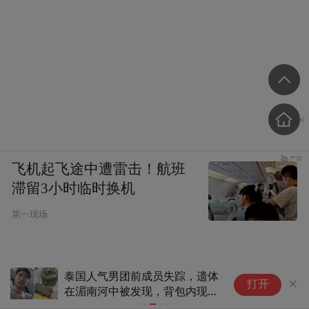
30多个各具特色的温泉池，绝对让人尽享温
泉的乐趣。池区分为娱乐、保健、疗养、休
闲、情侣等类型。融温泉娱乐与温泉疗养于
一体，将温泉动态和静态相结合，把温泉的
文化体韵发挥得淋漓尽致。
泉区设有多个动感水上天地，如刺激的海盗
船冲浪池、冷热瀑布池及全国首创的酒吧池
飞机起飞途中遭雷击！航班
等，均让人体验无限的欢乐时光。若是运动
滞留3小时临时换机
能手，不要错过篮球池，可一边浸泡一边大
第一现场
展身手；累了亦可体验一下鱼疗池的乐趣，
度假村在泉池中放入热带小鱼，由于特殊的
泰国人气男团前成员失踪，遗体
“
生活习性，小鱼不仅能在43摄氏度的温泉水
打开
在湄南河中被发现，背包内现
回
里畅游，最奇特的是当人浸入池中，这些有
20公斤水泥砖