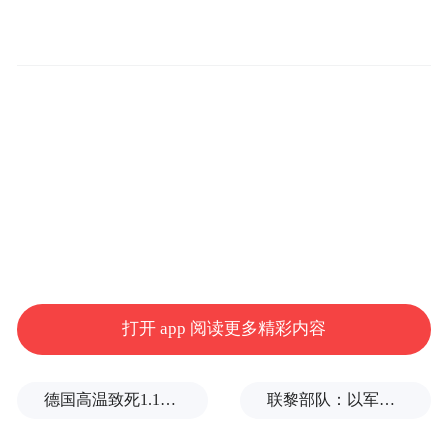
备，行动上坚决落实。邵琪伟说，中国“俄罗
斯旅游年”闭幕式在沪举行，届时将有中俄国
家领导人出席，不仅体现两国对全面开拓互
利互惠旅游市场的重视，更是全面落实两国
领导人达成的推进中俄全面战略协议的具体
化措施，我方要与俄方密切配合，明确任务
与分工，落实安全保障责任，做好舆论宣传
报道。邵琪伟局长还对办好2012中国国际旅
交会提出七点要求，包括进一步提高认识，
明确举办好今年国际旅交会的重要意义。邵
打开 app 阅读更多精彩内容
琪伟指出，目前我国三大市场出现“两高一
平”的情况下，办好国际旅交会对促进三大市
德国高温致死1.19万人，为2016年来最高纪录
联黎部队：以军单日向黎发射113枚炮弹
场均衡发展、保持中长期我国入境旅游的国