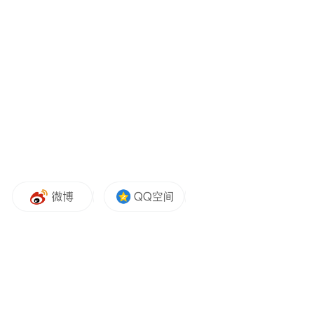
际市场份额意义重大；有关各方要认真协调
好展会期间各项重大国际活动和省区市各重
要推广和洽商活动；各方要把更多精力用于
做好买家工作，充分发挥企业的积极性，进
一步做大国际市场；要高度重视展会安保工
作，确保安全工作万无一失，建立有效的安
全处置指挥机制，建立好安全预案；在宣传
方面，要积极配合中共十八大宣传，进一步
做好国际旅交会的宣传报道工作和营造良好
的舆论环境；精心组织国际旅交会的开幕式
活动等。总体要求，高度重视，精心组织，
密切配合，确保安全，办成一届成功的中国
国际旅游交易会。