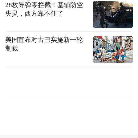
28枚导弹零拦截！基辅防空
会上，上海市副市长赵雯也发表重要讲话。
失灵，西方靠不住了
她指出，在国际风云变幻的关键时期，中俄
两国领导人达成两国全面推进战略合作协
议，决定分别在两国轮流举办旅游年，意义
美国宣布对古巴实施新一轮
十分重大而深远，上海要全面落实中央要
制裁
求，全力配合好国家旅游局在上海办好中国
“俄罗斯旅游年”闭幕式。她要求上海各有关
方面加强领导、落实责任，信息畅通、指挥
高效。