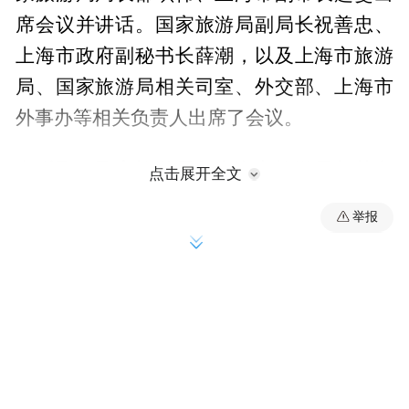
席会议并讲话。国家旅游局副局长祝善忠、
上海市政府副秘书长薛潮，以及上海市旅游
局、国家旅游局相关司室、外交部、上海市
外事办等相关负责人出席了会议。
在听取了国家旅游局和上海市旅游局相关负
点击展开全文
责人就中国“俄罗斯旅游年”闭幕式和2012中
举报
国国际旅交会筹办各项工作汇报后，邵琪伟
局长发表重要讲话。他指出，今年11月期间
举办的这两项重要活动，不仅时间上与党的
十八大会议有密切关联，而且都是我国旅游
界具有国际重要影响的两件大事，各有关方
面必须从思想上高度重视，组织上精心准