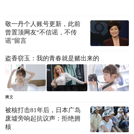
方案，确保各项活动成功。今年国际旅交会
无论从参展国家和展览面积上，均超过了往
敬一丹个人账号更新，此前
年，达到历史最好水平。他强调：尽管历届
曾置顶网友“不信谣，不传
国际旅交会举办得非常成功，各方也很有经
谣”留言
验，但今年国际旅交会是在中共十八大期间
举行，各项工作必须更加慎密和周详，排除
盗香窃玉：我的青春就是赌出来的
一切安全隐患。
会前，邵琪伟局长一行还查看了中国“俄罗斯
旅游年”闭幕式举办场地，对相关工作提出了
爽文
具体要求。(图文提供：中国旅游报驻上海记
被核打击81年后，日本广岛
者站丁宁)
废墟旁响起抗议声：拒绝拥
核