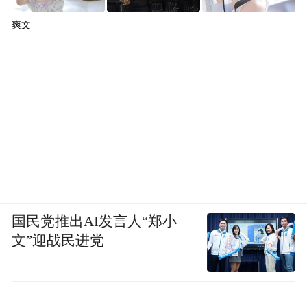
惧真实
。就像《滤镜》里苏橙橙看着网红博
爽文
主的Vlog感叹：“别人的25岁在巴黎喂鸽子，
我的25岁在出租房吃泡面。”看着社交媒体
里，人家让你看的“年薪百万+马甲线+环球旅
行”滤镜假象，你误以为那才是“正常人生”，
一旦开始比较就陷入了为难自己的陷阱。另
外，很多人不敢面对现实中的弱点，比如出
身差、比如学历低、比如消费降级，于是制
造了一个“理想化身”充当保护壳，时刻“负重
国民党推出AI发言人“郑小
前行”。其实各种生活状态并没有高低之分，
文”迎战民进党
不能坦然面对，才是真正的下下之策。比
较，是放弃自我的开端；恐惧，是欺骗自己
的根源。