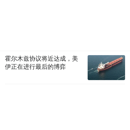
将思考重心从“他人评价”转向“自我感受”。
你觉得我的衣服土吗？不好意思，这是我亲
手改造的，所以它是最舒服最独特的。每当
你可能处在“自己一无是处”的自我批判时，
就用更多的事例来给自己加分，比如：不顾
霍尔木兹协议将近达成，美
同事异样的目光按时下班、当众打脸夸夸其
伊正在进行最后的博弈
谈的装杯货、跟熊孩子斗争到底。
给理想卸个妆：
罗列自己的缺陷，类似：不会察言观色，做
饭太难吃，脸太大。不掩盖缺陷，正视真实
的自己，避免被“理想化”误导了自己的行