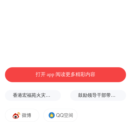
表面上，这是一部轻松搞笑的都市喜剧，但
若以科学视角深挖，剧中荒诞情节恰恰揭示
打开 app 阅读更多精彩内容
了容貌焦虑、身份认同、职场博弈等现实议
题。当奇幻情节映射出现实的困境，电视剧
香港宏福苑火灾跨部门调查最终报告：大火或由烟头引起
鼓励领导干部带头休假之后又撤回文件，到底什么意思嘛？
中的故事就不仅仅是“偶像爱情”，很可能也
成为我们的“生活教科书”。