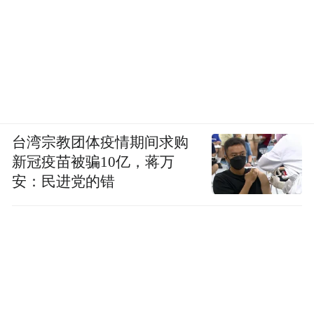
就像唐奇见过大美女苏渺，见过了女博士方
瑾，见过了漫撕男全胜唐，甚至见过了铜
人、羊驼、孙悟空，但他真正爱的还是那个
也许不是最完美但却最真实的苏橙橙。
编辑：Yuri
台湾宗教团体疫情期间求购
新冠疫苗被骗10亿，蒋万
撰文：鱼龙曼衍
安：民进党的错
排版：Julia
设计：姜黑勒久
“特别声明：以上作品内容(包括在内的视频、图片或音
频)为凤凰网旗下自媒体平台“大风号”用户上传并发