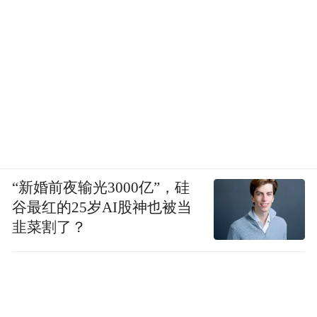
倾心，疯狂追求。然而“苏渺”虽获得了前所
未有的关注，但内心仍保留自卑感，当别人
夸赞她的美貌时，她下意识反问“长得漂
亮？”，暴露出自我认同的割裂。当个体通过
虚构完美形象弥补现实中的挫败感，这种虚
假自我终将导致内在冲突，因为那并不是真
理想化自我
正变美的你，而是
。
“新婚前夜输光3000亿”，硅
谷最红的25岁AI股神也被当
韭菜割了？