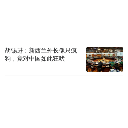
理想化自我，亦称为不可能自我，指个体为
逃避内心冲突幻想出的自我意象，将自己塑
胡锡进：新西兰外长像只疯
造成一个虚幻的不可能实现的理想化形象。
狗，竟对中国如此狂吠
明明考了90分，却因为没拿满分自责“我真失
败”；看到朋友圈里的“人生赢家”，觉得自己
活得像个废物；总在幻想“等我瘦到90斤/升
职总监/年薪百万，人生就完美了”。诸如此
类，这些拧巴的情绪，都是“理想化自我”在
作祟。就像给驴子面前拴一根总是咬不到的
理想化自我
胡萝卜，
给你脑子里安装了一个