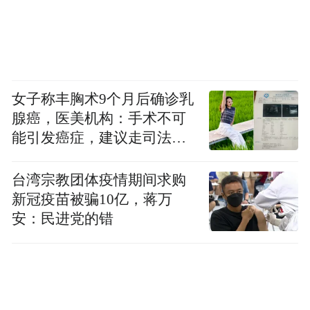
味着当一个人过于关注他人的看法，并将其
内化为自己评价自己的标准时，就会逐渐将
自我客体化。
说人话就是：把自己活成了别
人眼中的“我”，用他人的评价来定义自己的
女子称丰胸术9个月后确诊乳
价值。比如：发朋友圈前反复P图，生怕被吐
腺癌，医美机构：手术不可
槽“脸大”“腿粗”；开会发言时满脑子想“这种
能引发癌症，建议走司法途
说法会不会得罪同事”，以至于将自己的观点
径
说得很含糊；穿衣服优先考虑别人会怎么评
台湾宗教团体疫情期间求购
价颜色和品牌，而不是自己穿着舒服。
新冠疫苗被骗10亿，蒋万
安：民进党的错