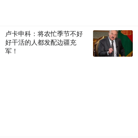
动。然后，你也许会惊奇地发现：虽然不太
会说话但也节省了说场面话的时间浪费，不
会调味但食物本身的味道得到了最大的保
卢卡申科：将农忙季节不好
留，换个新发型才知道原来圆形脸也可以很
好干活的人都发配边疆充
可爱。
军！
灵活定义完美：
完美并没有统一标准，也没有谁可以将“完
美”量化。谁说100分是满分？莫非你没有做
过综合卷？很多时候，不是你做得不够好，
而是你将要求定得太高。配图不够炫，但核
心数据标得清晰充分，这就是一份完美的
PPT；虽然夜跑轨迹延伸的缓慢，但每天都