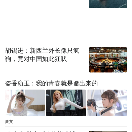
《滤镜》之所以从第一集就牢牢抓住了观众
的心，是因为它的设定直指当下最为显著的
胡锡进：新西兰外长像只疯
社会问题之一——容貌焦虑。剧中苏橙橙因
狗，竟对中国如此狂吠
外貌普通屡遭职场歧视，甚至在同学会上受
到暗恋对象唐奇的当众羞辱，这也直接成了
她使用手镯变身的动机。从心理学角度分
盗香窃玉：我的青春就是赌出来的
你觉得
析，容貌焦虑并不是因为“
自己长得丑
你认为别人觉得
陋”而焦虑，而是因为“
你丑
自我客体化
陋”而焦虑。这其实是一种“
”的行
爽文
为。