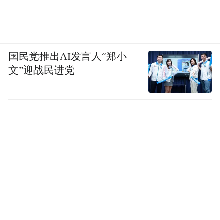
布，本平台仅提供信息存储空间服务。
Notice: The content above (including the videos,
pictures and audios if any) is uploaded and posted
by the user of Dafeng Hao, which is a social media
platform and merely provides information storage
国民党推出AI发言人“郑小
space services.”
文”迎战民进党