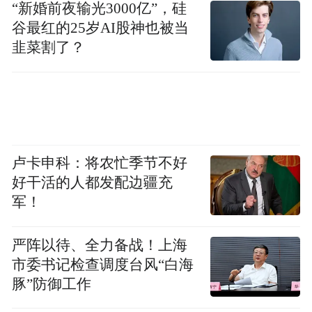
“新婚前夜输光3000亿”，硅
谷最红的25岁AI股神也被当
韭菜割了？
卢卡申科：将农忙季节不好
好干活的人都发配边疆充
军！
自我客体化（Self-objectification）‌
严阵以待、全力备战！上海
这一概
市委书记检查调度台风“白海
念最早由心理学家芭芭拉·弗雷德里克森和托
豚”防御工作
自我客体化意
米-安·罗伯茨于1997年提出，