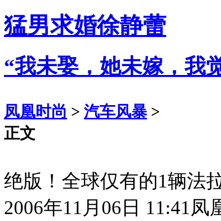
猛男求婚徐静蕾
“我未娶，她未嫁，我
凤凰时尚
>
汽车风暴
>
正文
绝版！全球仅有的1辆法
2006年11月06日 11:41
凤