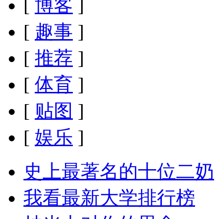
[
博客
]
[
趣事
]
[
推荐
]
[
体育
]
[
贴图
]
[
娱乐
]
史上最著名的十位二奶
我看最新大学排行榜