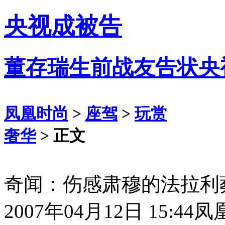
央视成被告
董存瑞生前战友告状央
凤凰时尚
>
座驾
>
玩赏
奢华
> 正文
奇闻：伤感肃穆的法拉利
2007年04月12日 15:44
凤