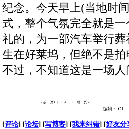
纪念。今天早上(当地时
式，整个气氛完全就是一
礼的，为一部汽车举行葬
生在好莱坞，但绝不是拍
不过，不知道这是一场人
« 前一页
1
2
3
4
5
6
后一页 »
编辑： OJ
[
评论
] [
论坛
] [
写博客
] [
我来纠错
] [
好友分