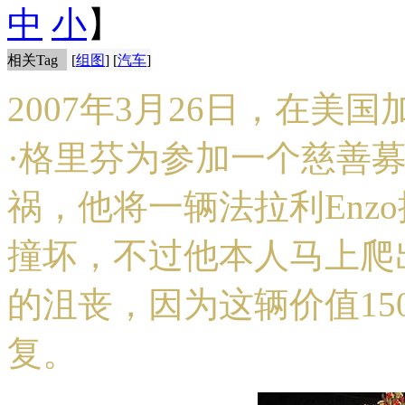
中
小
】
相关Tag
[
组图
] [
汽车
]
2007年3月26日，在
·格里芬为参加一个慈善
祸，他将一辆法拉利Enz
撞坏，不过他本人马上爬
的沮丧，因为这辆价值1
复。