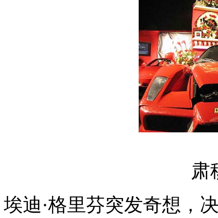
肃
埃迪·格里芬突发奇想，