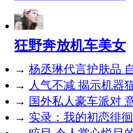
狂野奔放机车美女
→
杨丞琳代言护肤品 自
→
人气不减 揭示机器
→
国外私人豪车派对 
→
实录：我的初恋徘徊