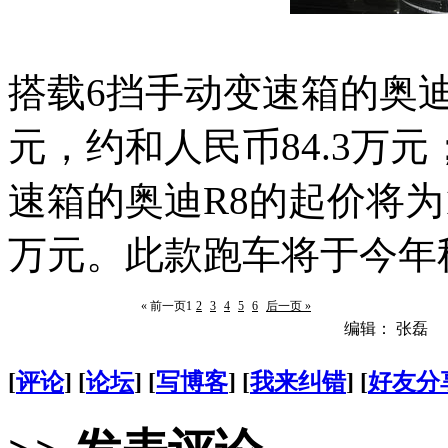
搭载6挡手动变速箱的奥迪R
元，约和人民币84.3万元；装
速箱的奥迪R8的起价将为11
万元。此款跑车将于今年
« 前一页
1
2
3
4
5
6
后一页 »
编辑： 张磊
[
评论
] [
论坛
] [
写博客
] [
我来纠错
] [
好友分