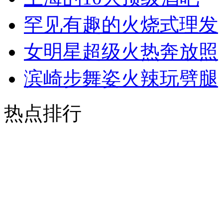
罕见有趣的火烧式理发
女明星超级火热奔放照
滨崎步舞姿火辣玩劈腿
热点排行