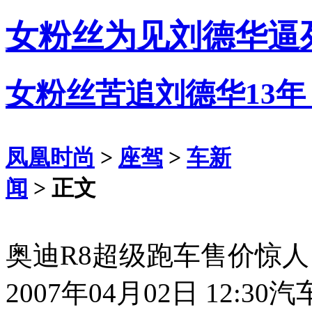
女粉丝为见刘德华逼
女粉丝苦追刘德华13
凤凰时尚
>
座驾
>
车新
闻
> 正文
奥迪R8超级跑车售价惊
2007年04月02日 12:30
汽