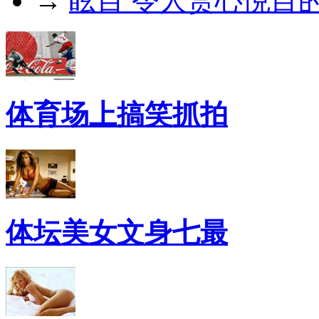
→
眩目 令人赏心悦目
体育场上搞笑抓拍
体坛美女文身七最