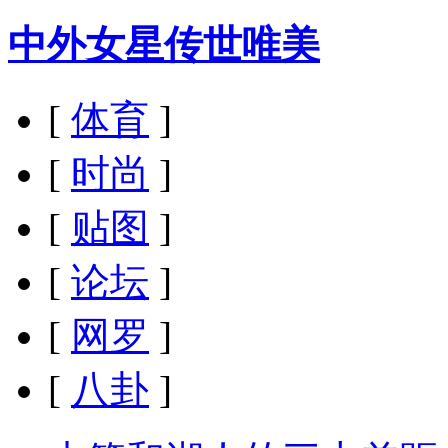
中外女星传世唯美
[
体育
]
[
时尚
]
[
贴图
]
[
论坛
]
[
网罗
]
[
八卦
]