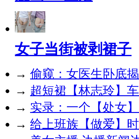
女子当街被剥裙子
→
偷窥：女医生卧底揭
→
超短裙【林志玲】车
→
实录：一个【处女】
→
给上班族【做爱】时