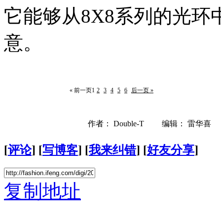
它能够从8X8系列的光
意。
« 前一页
1
2
3
4
5
6
后一页 »
作者： Double-T 编辑： 雷华喜
[
评论
] [
写博客
] [
我来纠错
] [
好友分享
]
复制地址