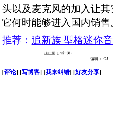
头以及麦克风的加入让其
它何时能够进入国内销售
推荐：
追新族 型格迷你
« 前一页
1
2
后一页 »
编辑： OJ
[
评论
] [
写博客
] [
我来纠错
] [
好友分享
]