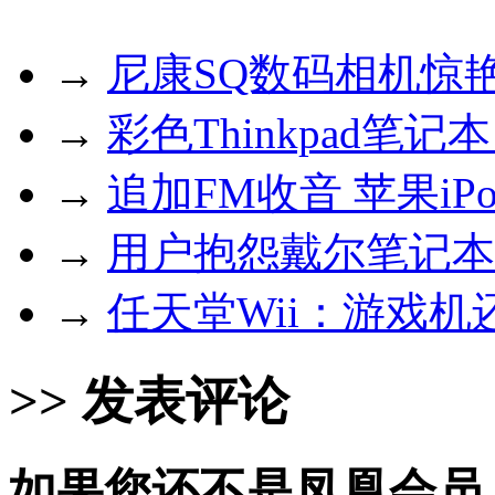
→
尼康SQ数码相机惊
→
彩色Thinkpad笔记
→
追加FM收音 苹果iP
→
用户抱怨戴尔笔记本
→
任天堂Wii：游戏
>> 发表评论
如果您还不是凤凰会员