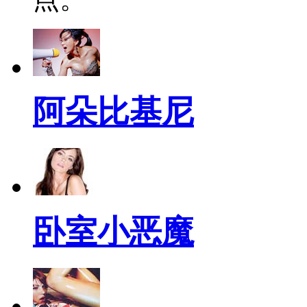
阿朵比基尼
卧室小恶魔